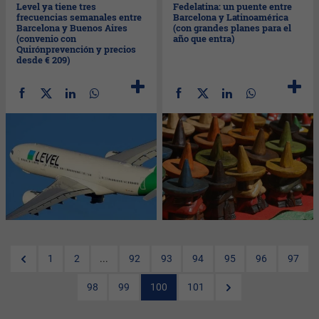
Level ya tiene tres
Fedelatina: un puente entre
frecuencias semanales entre
Barcelona y Latinoamérica
Barcelona y Buenos Aires
(con grandes planes para el
(convenio con
año que entra)
Quirónprevención y precios
desde € 209)
1
2
...
92
93
94
95
96
97
98
99
100
101