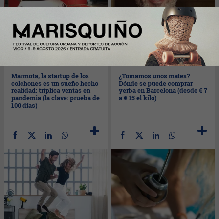
Mar
02/02/2021
Vie
29/01/2021
Marmota, la startup de los
¿Tomamos unos mates?
colchones es un sueño hecho
Dónde se puede comprar
realidad: triplica ventas en
yerba en Barcelona (desde € 7
pandemia (la clave: prueba de
a € 15 el kilo)
100 días)