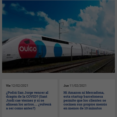
Vie
12/02/2021
Jue
11/02/2021
¿Podrá San Jorge vencer al
Ni Amazon ni Mercadona,
dragón de la COVID? (Sant
esta startup barcelonesa
Jordi cae viernes y si se
permite que los clientes se
alinean los astros… ¿volverá
cocinen sus propios menús
a ser como antes?)
en menos de 10 minutos