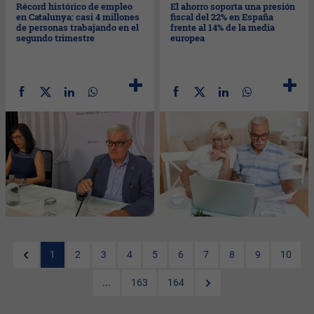
Récord histórico de empleo
El ahorro soporta una presión
en Catalunya: casi 4 millones
fiscal del 22% en España
de personas trabajando en el
frente al 14% de la media
segundo trimestre
europea
1
2
3
4
5
6
7
8
9
10
...
163
164