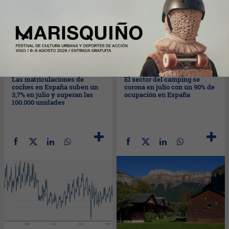
Mar
04/08/2026
Mar
04/08/2026
Las matriculaciones de
El sector del camping se
coches en España suben un
corona en julio con un 90% de
3,7% en julio y superan las
ocupación en España
100.000 unidades