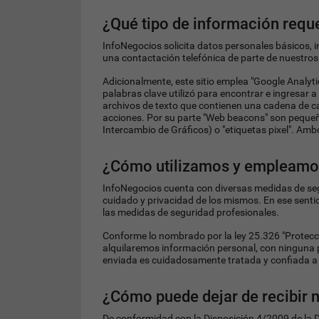
¿Qué tipo de información req
InfoNegocios solicita datos personales básicos, 
una contactación telefónica de parte de nuestros
Adicionalmente, este sitio emplea "Google Analyt
palabras clave utilizó para encontrar e ingresar 
archivos de texto que contienen una cadena de c
acciones. Por su parte "Web beacons" son peque
Intercambio de Gráficos) o "etiquetas pixel". Amb
¿Cómo utilizamos y empleamos
InfoNegocios cuenta con diversas medidas de seg
cuidado y privacidad de los mismos. En ese senti
las medidas de seguridad profesionales.
Conforme lo nombrado por la ley 25.326 "Protecc
alquilaremos información personal, con ninguna pe
enviada es cuidadosamente tratada y confiada a u
¿Cómo puede dejar de recibir 
De conformidad con la Disposición 4/2009 de la Di