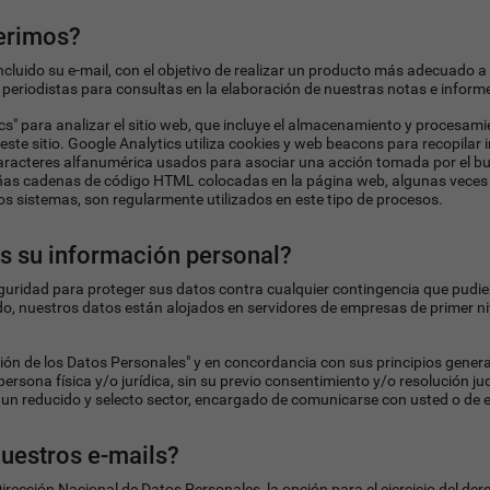
uerimos?
incluido su e-mail, con el objetivo de realizar un producto más adecuado 
 periodistas para consultas en la elaboración de nuestras notas e inform
ics" para analizar el sitio web, que incluye el almacenamiento y procesa
a este sitio. Google Analytics utiliza cookies y web beacons para recopil
aracteres alfanumérica usados para asociar una acción tomada por el b
ñas cadenas de código HTML colocadas en la página web, algunas veces 
os sistemas, son regularmente utilizados en este tipo de procesos.
 su información personal?
uridad para proteger sus datos contra cualquier contingencia que pudier
do, nuestros datos están alojados en servidores de empresas de primer 
ión de los Datos Personales" y en concordancia con sus principios gene
rsona física y/o jurídica, sin su previo consentimiento y/o resolución jud
n reducido y selecto sector, encargado de comunicarse con usted o de en
nuestros e-mails?
rección Nacional de Datos Personales, la opción para el ejercicio del der