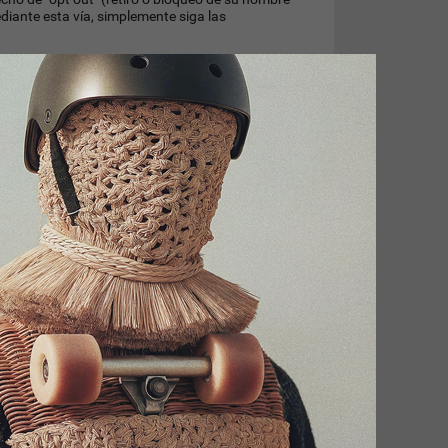
diante esta vía, simplemente siga las
ción es automático e inmediato, y es brindado por
los Especiales de InfoNegocios) implica la total
 puede tardar hasta 72hs hábiles.
os términos y condiciones de la misma y sus
in@infonegocios.info
o llámenos al 0054 351