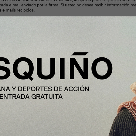
cada e-mail enviado por la firma. Si usted no desea recibir información me
s e-mails recibidos.
ting, siga las instrucciones abajo indicadas:
" localizado en todos los e-mails promocionales. Este método de desuscrip
keting GestorB. La desuscripción de alguno de nuestros productos (como 
ncluyendo El Diario de InfoNegocios.
@infonegocios.info
o
abuse@gestorb.com
.
Este tipo de solicitud de baja,
ta política de privacidad. Sin perjuicio de lo cual, Ud. podrá encontrar l
ina web:
http://www.infonegocios.info/Privacy.htm
ivacidad
ica de privacidad de este sitio, no dude en contactarnos vía e-mail a:
ibia
a siguiente dirección: