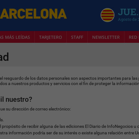
JUE.
Agosto de 
AS MÁS LEÍDAS
TARJETERO
STAFF
NEWSLETTER
RED 
ad
el resguardo de los datos personales son aspectos importantes para las 
rados a nuestros productos y servicios con el fin de proteger la informaci
il nuestro?
que su dirección de correo electrónico:
ls.
propósito de recibir alguna de las ediciones El Diario de InfoNegocios u 
ra información podría ser de su interés o existe alguna relación entre U