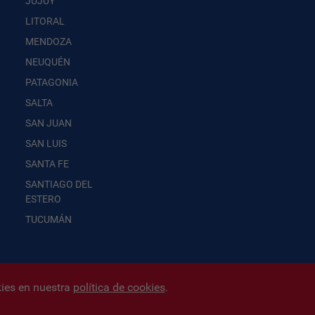
JUJUY
LITORAL
MENDOZA
NEUQUÉN
PATAGONIA
SALTA
SAN JUAN
SAN LUIS
SANTA FE
SANTIAGO DEL
ESTERO
TUCUMÁN
kies en nuestra
política de cookies
.
tos personales
|
Editor:
Iñigo Biain