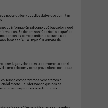
a sus necesidades y aquellos datos que permitan
es.
miento de información tal como qué buscador y qué
ar información. Se denominan "Cookies" a pequeños
uscador con su correspondiente secuencia de
son llamados "GIFs limpios" (Formato de
e tener lugar, velando en todo momento por el
nivel como Telecom y otros proveedores con todas
rales, nunca compartiremos, venderemos o
icial al efecto. La información que nos es
viarle mensajes de correo electrónico.
echo de "opt out" (retiro o bloqueo de su nombre