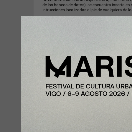
de los bancos de datos), se encuentra inserta en 
intrucciones localizadas al pie de cualquiera de lo
Para remover su nombre de nuestra lista de marke
Realice clic sobre el enlace de "desuscribir
nuestro proveedor de servicios de email mar
desuscripción de todos nuestros servicios, i
Envíe un e-mail solicitando su baja a:
ibiain
Cambios a esta política
InfoNegocios se reserva el derecho de modificar es
eventuales actualizaciones en las siguientes pág
Preguntas al respecto de la pr
Ante cualquier duda o consulta respecto a la polít
4817080, o bien contáctenos por correo postal a l
Av. Roque Funes 1145 - 1er Piso | Of. 49
Barrio Urca | CP X5009LFG | Córdoba | Argentina
Quedamos a su disposición.