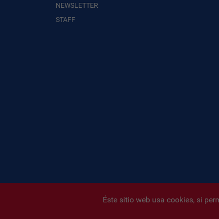
NEWSLETTER
STAFF
Éste sitio web usa cookies, si pe
Infonegocios 2026
| INFONEGOCI