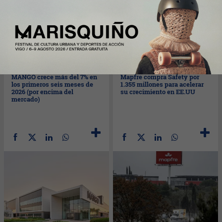
Mar
28/07/2026
Lun
27/07/2026
MANGO crece más del 7% en
Mapfre compra Safety por
los primeros seis meses de
1.355 millones para acelerar
2026 (por encima del
su crecimiento en EE.UU
mercado)