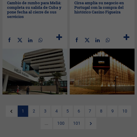
Cambio de rumbo para Meliá:
Cirsa amplía su negocio en
completa su salida de Cuba y
Portugal con la compra del
pone fecha al cierre de sus
histórico Casino Figueira
servicios
1
2
3
4
5
6
7
8
9
10
...
100
101