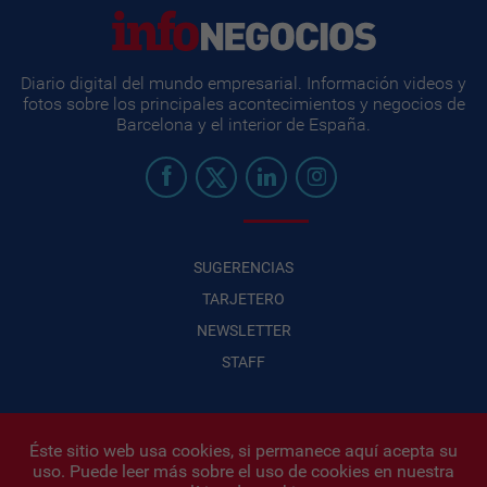
Diario digital del mundo empresarial. Información videos y
fotos sobre los principales acontecimientos y negocios de
Barcelona y el interior de España.
SUGERENCIAS
TARJETERO
NEWSLETTER
STAFF
Éste sitio web usa cookies, si permanece aquí acepta su
uso. Puede leer más sobre el uso de cookies en nuestra
Infonegocios 2026
| INFONEGOCIOS S.A. · CUIT: 30710438486 |