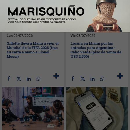
Lun
06/07/2026
Vie
03/07/2026
Gillette lleva a Manu a vivir el
Locura en Miami por las
Mundial de la FIFA 2026 (tras
entradas para Argentina -
su carta a mano a Lionel
Cabo Verde (piso de venta de
Messi)
US$ 2.500)