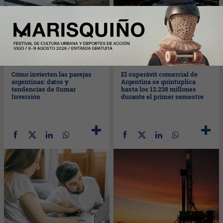
Mar
28/07/2026
Lun
27/07/2026
Cómo invierten las parejas
El superávit comercial de
argentinas: datos y
Argentina se quintuplica
tendencias de Sumar
hasta los 12.238 millones
Inversión
durante el primer semestre