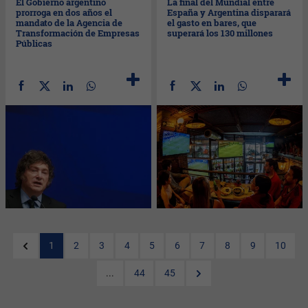
El Gobierno argentino
La final del Mundial entre
prorroga en dos años el
España y Argentina disparará
mandato de la Agencia de
el gasto en bares, que
Transformación de Empresas
superará los 130 millones
Públicas
1
2
3
4
5
6
7
8
9
10
...
44
45