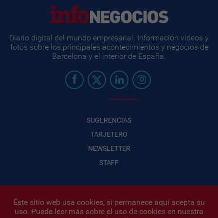
Diario digital del mundo empresarial. Información videos y
fotos sobre los principales acontecimientos y negocios de
Barcelona y el interior de España.
SUGERENCIAS
TARJETERO
NEWSLETTER
STAFF
Éste sitio web usa cookies, si permanece aquí acepta su
uso. Puede leer más sobre el uso de cookies en nuestra
Infonegocios 2026
| INFONEGOCIOS S.A. · CUIT: 30710438486 |