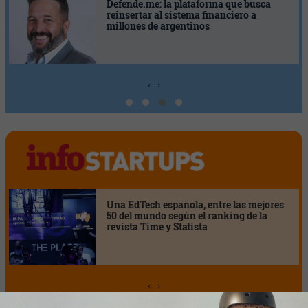
Solunion refuerza su equipo directivo
en América Latina con dos nuevos
nombramientos
‹
›
Startups por el Clima moviliza al
ecosistema startup para acelerar
soluciones frente a la emergencia
climática
‹
›