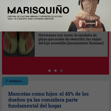
McDonald's China convirtió una bolsa
de papas en el drop más codiciado de
2026 (una mochila de papel)
‹
›
Y Además...
Mascotas como hijos: el 45% de los
dueños ya las considera parte
fundamental del hogar