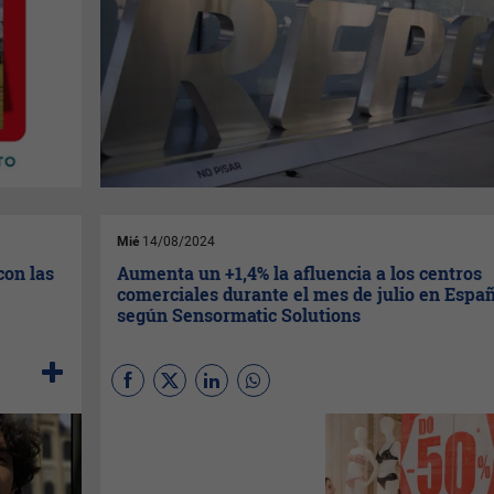
Mié
14/08/2024
con las
Aumenta un +1,4% la afluencia a los centros
comerciales durante el mes de julio en Españ
según Sensormatic Solutions
La afluencia a los centros
comerciales españoles
ascendió un +1,4 en el mes de
julio respecto al mismo mes