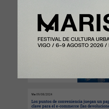
1.000 vuelos.
Lun
12/08/2024
Hoteles Silken entra en beneficios en 202
unas ganancias de 4,7 millones (y eleva u
sus ventas)
Hoteles Silken
cerró 2023 con
un beneficio neto de 4,68
millones de euros, lo que
supone que la cadena hotelera
dirigida por Javier Villanueva
dejó atrás las pérdidas de 0,9
millones registradas en el año
2022.
Vie
09/08/2024
Los puntos de conveniencia juegan un pa
clave para el e-commerce (las devolucion