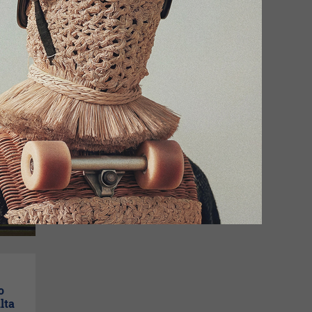
e
o
lta