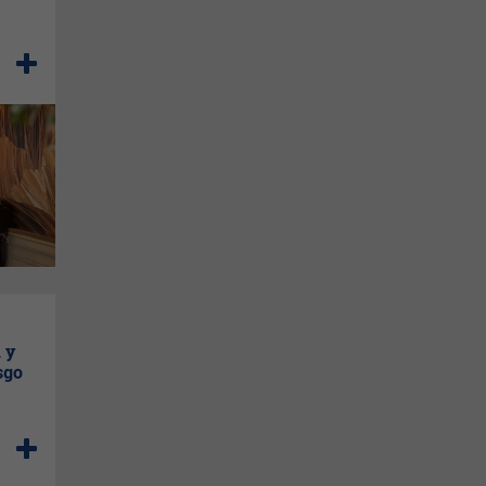
 ​​
sgo