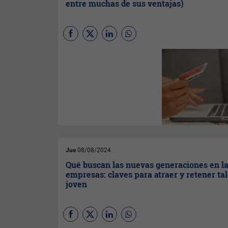
entre muchas de sus ventajas)
CTT Express
, filial española
de paquetería urgente del
Grupo ibérico CTT,
anuncia
los resultados de su V Edición
del Estudio Ecommerce
elaborado entre más de medio
millar de consumidores de
entre 20 a 60 años.
Jue
08/08/2024
Qué buscan las nuevas generaciones en l
empresas: claves para atraer y retener ta
joven