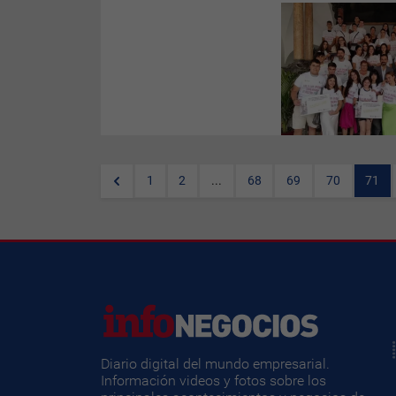
En un mundo laboral en
constante evolución, la
incorporación y fidelización del
talento joven se ha convertido
en una prioridad para las
empresas, debido a que las
nuevas generaciones,
especialmente los millennials
y la generación Z, buscan más
que un simple trabajo: desean
crecimiento profesional, un
propósito significativo y un
1
2
...
68
69
70
71
entorno laboral que valore el
bienestar y la diversidad.
Diario digital del mundo empresarial.
Información videos y fotos sobre los