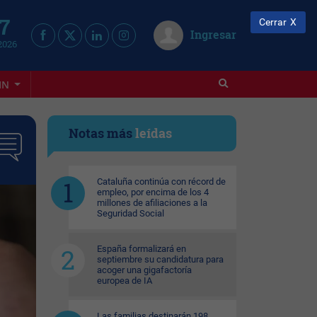
 7
Cerrar
Ingresar
2026
IN
Notas más
leídas
Cataluña continúa con récord de
empleo, por encima de los 4
millones de afiliaciones a la
Seguridad Social
España formalizará en
septiembre su candidatura para
acoger una gigafactoría
europea de IA
Las familias destinarán 198