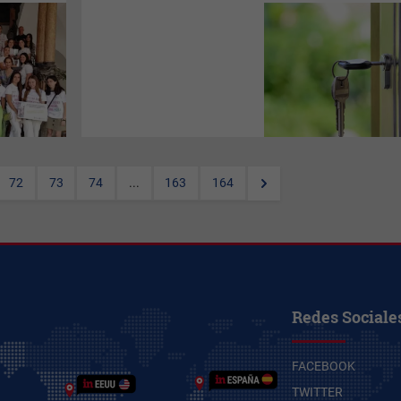
El Govern ha aprobado este
martes en reunión del Consejo
Ejecutivo, prorrogar el
Programa para la tramitación y
gestión de los expedientes
derivados de la aplicación de
la Ley 1/2022, de 3 de marzo,
de modificación de la Ley
18/2007, la Ley 24/2015 y la
Ley 4/2016 para afrontar la
emergencia en el ámbito de la
vivienda.
72
73
74
...
163
164
Redes Sociale
FACEBOOK
TWITTER