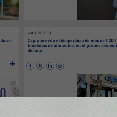
que en el año precedente, y
facturó 54,5 millones de
euros, lo que se traduce en un
aumento del 16% respecto a
2023, según ha informado en
un comunicado.
Lun
30/09/2024
idario
Caprabo evita el desperdicio de más de 1.200
toneladas de alimentos, en el primer semest
del año
La compañía participa en la
VII Semana Contra el
Desperdicio Alimentario, una
iniciativa de
AECOC
para
maximizar el aprovechamiento
alimentario y sensibilizar a la
sociedad.