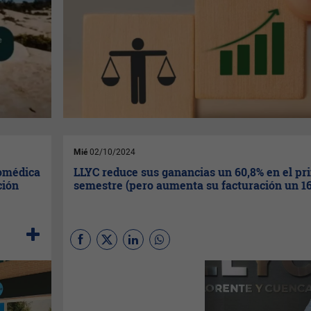
Mié
02/10/2024
iomédica
LLYC reduce sus ganancias un 60,8% en el pr
ción
semestre (pero aumenta su facturación un 1
LLYC
obtuvo un beneficio neto
atribuido de 1,6 millones de
euros en el primer semestre
de este año, un 60,8% menos