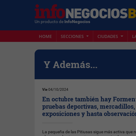
Un producto de
InfoNegocios
HOME
SECCIONES
CIUDADES
L
Y Además...
Vie
04/10/2024
En octubre también hay Formente
pruebas deportivas, mercadillos, 
exposiciones y hasta observació
La pequeña de las Pitiusas sigue más activa que 