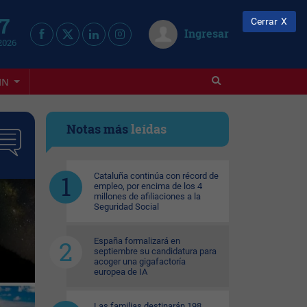
 7
Cerrar
Ingresar
2026
IN
Notas más
leídas
Cataluña continúa con récord de
empleo, por encima de los 4
millones de afiliaciones a la
Seguridad Social
España formalizará en
septiembre su candidatura para
acoger una gigafactoría
europea de IA
Las familias destinarán 198