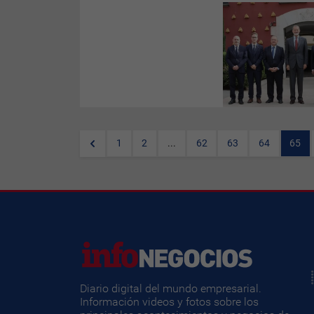
tarjeta o teléfono móvil.
SM el Rey Felipe VI ha
presidido el acto oficial de
conmemoración de los 50
años del Teatro-Museo Dalí de
Figueres este mediodía.
1
2
...
62
63
64
65
Diario digital del mundo empresarial.
Información videos y fotos sobre los