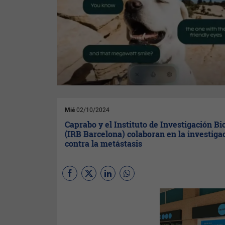
Mié
02/10/2024
Caprabo y el Instituto de Investigación B
(IRB Barcelona) colaboran en la investiga
contra la metástasis
Los supermercados de
Caprabo
inician, hasta el
próximo 30 de octubre, la
recogida de micro donativos