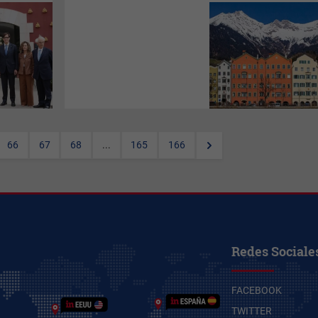
Iberia
estrenará este invierno
un nuevo destino para los
amantes de la nieve:
Innsbruck. La capital del Tirol
combina un espectacular
casco antiguo donde lo
medieval se une a lo moderno
y el bullicio urbano limiuta con
la naturaleza alpina. y es que
esta ciudad austriaca se
encuentra a tan solo una hora
de las mejores pistas
66
67
68
...
165
166
europeas para la práctica del
esquí.
Redes Sociale
FACEBOOK
TWITTER