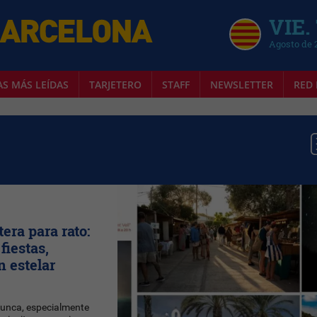
VIE.
Agosto de 
AS MÁS LEÍDAS
TARJETERO
STAFF
NEWSLETTER
RED 
ra para rato:
fiestas,
n estelar
nunca, especialmente