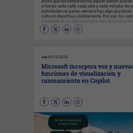
ahora que las temperaturas siguen siendo suaves e
viviendo cada calle, cada cala y cada mirador de 
actividades no paran, siempre hay algo que hacer 
cultural, deportiva y lúdicamente. Por eso, los vis
búsqueda de un plan para este mes de octubre no 
a Formentera, porque aquí la acción continúa…
Jue
03/10/2024
Microsoft incorpora voz y nueva
funciones de visualización y
razonamiento en Copilot