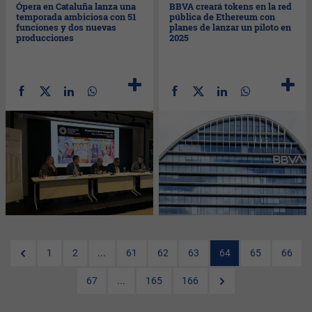
Ópera en Cataluña lanza una
BBVA creará tokens en la red
temporada ambiciosa con 51
pública de Ethereum con
funciones y dos nuevas
planes de lanzar un piloto en
producciones
2025
1
2
...
61
62
63
64
65
66
67
...
165
166