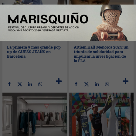
Mié
09/10/2024
Mar
08/10/2024
La primera y más grande pop
Artiem Half Menorca 2024: un
up de GUESS JEANS en
triunfo de solidaridad para
Barcelona
impulsar la investigación de
la ELA