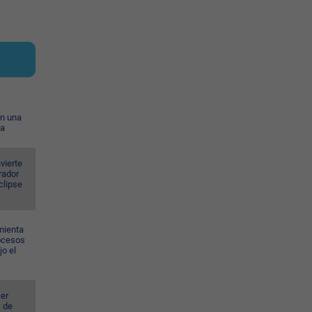
on una
ia
vierte
rador
eclipse
mienta
rocesos
jo el
er
s de