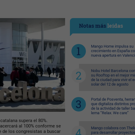
Notas más
leídas
Mango Home impulsa su
crecimiento en España c
nueva apertura en Valenc
Nobu Hotel Barcelona con
su Rooftop en el mejor mi
de la ciudad para vivir el 
solar del 12 de agosto
Portal de Posventa, herra
que digitaliza distintos p
de la actividad de taller ba
lema “Relax. We care”
l catalana supera el 80%.
 acercará al 100% conforme se
Mango colabora con Thek
te de los congresistas a buscar
para desarrollar proyecto