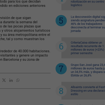
todo para los que decidan
robotización en su centro
logístico
cedido en ediciones anteriores
La desconexión digital si
evisión de que sigan
siendo asignatura pendien
a durante la semana del
46% de los trabajadores
o de las pocas plazas que
desconecta al terminar s
s y otros alojamientos turísticos
jornada
y su área metropolitana entre el
che, tal y como muestran los
CriteriaCaixa obtiene un
resultado recurrente de 1
millones de euros (+23%) 
lrededor de 40.000 habitaciones.
primer semestre
visitantes y genere un impacto
en Barcelona y su zona de
Grupo San José gana 23,
millones de euros hasta ju
un 34,5% más, y dispara 
Ebitda un 26,8%
Allsaints convierte el Fest
Dressing en una declarac
estilo