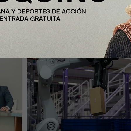
 que
Mango colabora con Theker para
a
desarrollar proyectos de robotizaci
en su centro logístico