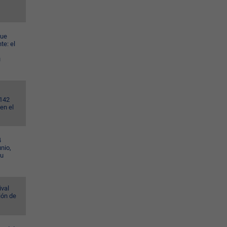
gue
te: el
u
.142
en el
4
nio,
su
ival
ión de