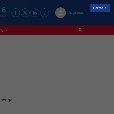
 6
Cerrar
Ingresar
2026
IN
s
e acoge