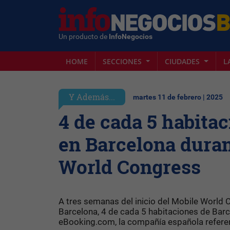
Un producto de
InfoNegocios
HOME
SECCIONES
CIUDADES
L
Y Además...
martes 11 de febrero | 2025
4 de cada 5 habita
en Barcelona duran
World Congress
A tres semanas del inicio del Mobile World 
Barcelona, 4 de cada 5 habitaciones de Barc
eBooking.com, la compañía española referent