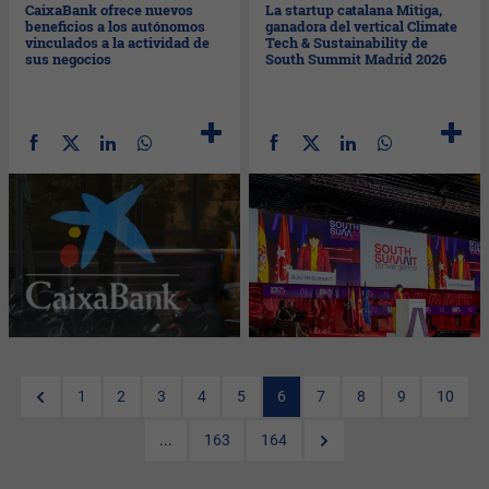
CaixaBank ofrece nuevos
La startup catalana Mitiga,
beneficios a los autónomos
ganadora del vertical Climate
vinculados a la actividad de
Tech & Sustainability de
sus negocios
South Summit Madrid 2026
1
2
3
4
5
6
7
8
9
10
...
163
164