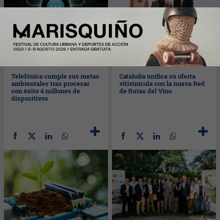
Jue
11/06/2026
Mar
09/06/2026
Telefónica cumple sus metas
Cataluña unifica su oferta
ambientales tras procesar
vitivinícola con la nueva Red
con éxito 4 millones de
de Rutas del Vino
dispositivos