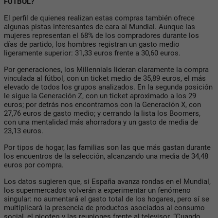
FÚTBOL?
El perfil de quienes realizan estas compras también ofrece
algunas pistas interesantes de cara al Mundial. Aunque las
mujeres representan el 68% de los compradores durante los
días de partido, los hombres registran un gasto medio
ligeramente superior: 31,33 euros frente a 30,60 euros.
Por generaciones, los Millennials lideran claramente la compra
vinculada al fútbol, con un ticket medio de 35,89 euros, el más
elevado de todos los grupos analizados. En la segunda posición
le sigue la Generación Z, con un ticket aproximado a los 29
euros; por detrás nos encontramos con la Generación X, con
27,76 euros de gasto medio; y cerrando la lista los Boomers,
con una mentalidad más ahorradora y un gasto de media de
23,13 euros.
Por tipos de hogar, las familias son las que más gastan durante
los encuentros de la selección, alcanzando una media de 34,48
euros por compra.
Los datos sugieren que, si España avanza rondas en el Mundial,
los supermercados volverán a experimentar un fenómeno
singular: no aumentará el gasto total de los hogares, pero sí se
multiplicará la presencia de productos asociados al consumo
social, el picoteo y las reuniones frente al televisor. “Cuando