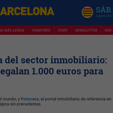
SÁB.
Agosto de 
AS MÁS LEÍDAS
TARJETERO
STAFF
NEWSLETTER
RED 
 del sector inmobiliario:
regalan 1.000 euros para
el mundo, y
Fotocasa
, el portal inmobiliario de referencia en
égica sin precedentes.