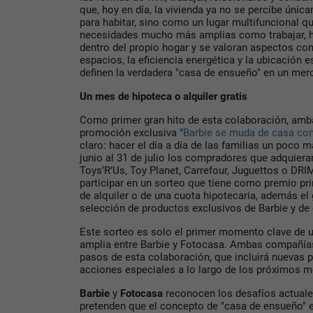
que, hoy en día, la vivienda ya no se percibe ún
para habitar, sino como un lugar multifuncional q
necesidades mucho más amplias como trabajar, hac
dentro del propio hogar y se valoran aspectos como
espacios, la eficiencia energética y la ubicación 
definen la verdadera "casa de ensueño" en un mer
Un mes de hipoteca o alquiler gratis
Como primer gran hito de esta colaboración, amb
promoción exclusiva "
Barbie se muda de casa co
claro: hacer el día a día de las familias un poco má
junio al 31 de julio los compradores que adquiera
Toys’R’Us, Toy Planet, Carrefour, Juguettos o DRI
participar en un sorteo que tiene como premio pr
de alquiler o de una cuota hipotecaria, además el
selección de productos exclusivos de Barbie y d
Este sorteo es solo el primer momento clave de 
amplia entre Barbie y Fotocasa. Ambas compañías
pasos de esta colaboración, que incluirá nuevas 
acciones especiales a lo largo de los próximos 
Barbie
y
Fotocasa
reconocen los desafíos actuales
pretenden que el concepto de "casa de ensueño" 