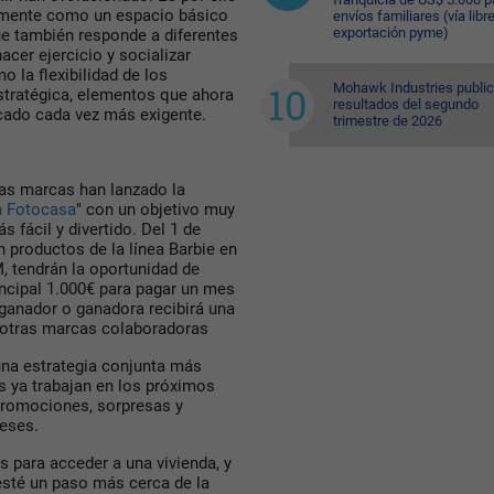
icamente como un espacio básico
envíos familiares (vía libre
exportación pyme)
ue también responde a diferentes
er ejercicio y socializar
 la flexibilidad de los
Mohawk Industries public
estratégica, elementos que ahora
resultados del segundo
cado cada vez más exigente.
trimestre de 2026
as marcas han lanzado la
n Fotocasa
" con un objetivo muy
s fácil y divertido. Del 1 de
n productos de la línea Barbie en
M, tendrán la oportunidad de
incipal 1.000€ para pagar un mes
 ganador o ganadora recibirá una
e otras marcas colaboradoras
una estrategia conjunta más
 ya trabajan en los próximos
promociones, sorpresas y
meses.
 para acceder a una vivienda, y
esté un paso más cerca de la