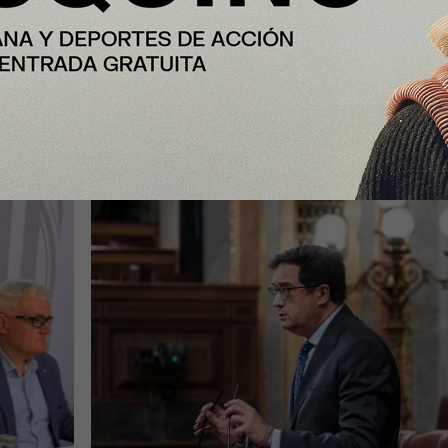
España formalizará en septiembre 
lones
candidatura para acoger una
cial
gigafactoría europea de IA