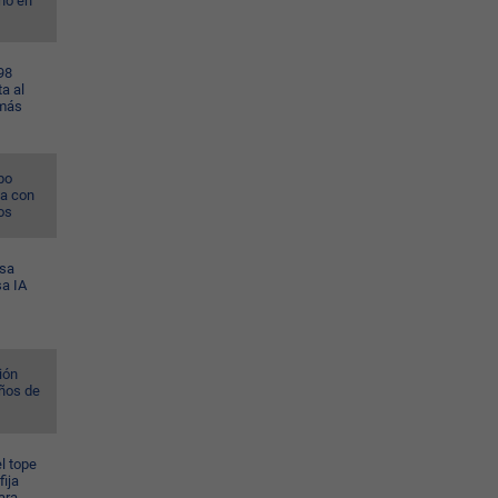
no en
98
a al
 más
po
na con
os
esa
sa IA
ión
ños de
l tope
fija
ara