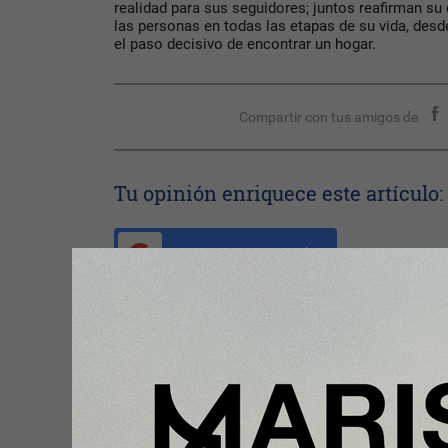
realidad para sus seguidores; juntos reafirman 
las personas en todas las etapas de su vida, desd
el paso decisivo de encontrar un hogar.
Compartir con tus amigos de
Tu opinión enriquece este artículo:
Ingresar con Google
Te puede interesar:
Nota Principal