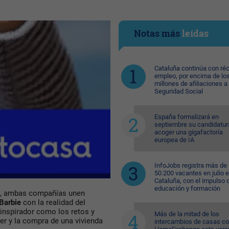
Notas más
leídas
Cataluña continúa con ré
empleo, por encima de lo
millones de afiliaciones a 
Seguridad Social
España formalizará en
septiembre su candidatur
acoger una gigafactoría
europea de IA
InfoJobs registra más de
50.200 vacantes en julio 
Cataluña, con el impulso 
educación y formación
al, ambas compañías unen
Barbie
con la realidad del
 inspirador como los retos y
Más de la mitad de los
ler y la compra de una vivienda
intercambios de casas c