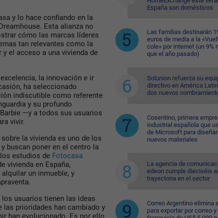
HomeExchange este vera
España son domésticos
sa y lo hace confiando en la
 Dreamhouse. Esta alianza no
Las familias destinarán 1
ostrar cómo las marcas líderes
euros de media a la «Vuelt
temas tan relevantes como la
cole» por internet (un 9%
 y el acceso a una vivienda de
que el año pasado)
excelencia, la innovación e ir
Solunion refuerza su equi
directivo en América Lati
ocasión, ha seleccionado
dos nuevos nombramient
ión indiscutible como referente
nguardia y su profundo
Barbie —y a todos sus usuarios
Cosentino, primera empr
a vivir.
industrial española que u
de Microsoft para diseñar
sobre la vivienda es uno de los
nuevos materiales
 y buscan poner en el centro la
 los estudios de
Fotocasa
La agencia de comunicac
de vivienda en España,
edeon cumple dieciséis a
alquilar un inmueble, y
trayectoria en el sector
praventa.
los usuarios tienen las ideas
Correo Argentino elimina e
e las prioridades han cambiado y
para exportar por correo y 
mir han evolucionado. Es por ello
franquicia de US$ 5.000 p