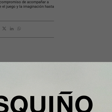
su compromiso de acompañar a
e el juego y la imaginación hasta
Enfoque