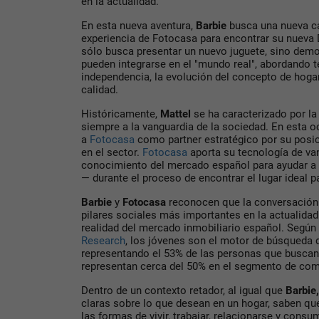
en la actualidad.
En esta nueva aventura,
Barbie
busca una nueva ca
experiencia de Fotocasa para encontrar su nueva
sólo busca presentar un nuevo juguete, sino dem
pueden integrarse en el "mundo real", abordando 
independencia, la evolución del concepto de hogar
calidad.
H
istóricamente,
Mattel
se ha caracterizado por la 
siempre a la vanguardia de la sociedad. En esta 
a
Fotocasa
como partner estratégico por su posic
en el sector
.
Fotocasa
aporta su tecnología de va
conocimiento del mercado español para ayudar a 
— durante el proceso de encontrar el lugar ideal par
Barbie
y
Fotocasa
reconocen que la conversación 
pilares sociales más importantes en la actualidad
realidad del mercado inmobiliario español. Según
Research
, los jóvenes son el motor de búsqueda 
representando el 53% de las personas que buscan 
representan cerca del 50% en el segmento de com
Dentro de un contexto retador, al igual que
Barbie,
claras sobre lo que desean en un hogar, saben qu
las formas de vivir, trabajar, relacionarse y consu