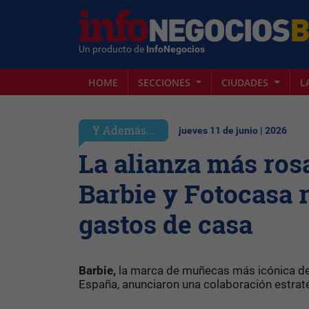
Un producto de
InfoNegocios
HOME
SECCIONES
CIUDADES
L
Y Además...
jueves 11 de junio | 2026
La alianza más rosa
Barbie y Fotocasa 
gastos de casa
Barbie,
la marca de muñecas más icónica d
España, anunciaron una colaboración estrat