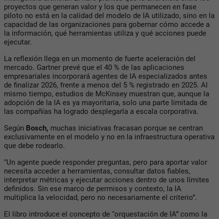
proyectos que generan valor y los que permanecen en fase
piloto no está en la calidad del modelo de
IA
utilizado, sino en la
capacidad de las organizaciones para gobernar cómo accede a
la información, qué herramientas utiliza y qué acciones puede
ejecutar.
La reflexión llega en un momento de fuerte aceleración del
mercado. Gartner prevé que el 40 % de las aplicaciones
empresariales incorporará agentes de
IA
especializados antes
de finalizar 2026, frente a menos del 5 % registrado en 2025. Al
mismo tiempo, estudios de McKinsey muestran que, aunque la
adopción de la
IA
es ya mayoritaria, solo una parte limitada de
las compañías ha logrado desplegarla a escala corporativa.
Según
Bosch,
muchas iniciativas fracasan porque se centran
exclusivamente en el modelo y no en la infraestructura operativa
que debe rodearlo.
“Un agente puede responder preguntas, pero para aportar valor
necesita acceder a herramientas, consultar datos fiables,
interpretar métricas y ejecutar acciones dentro de unos límites
definidos. Sin ese marco de permisos y contexto, la
IA
multiplica la velocidad, pero no necesariamente el criterio”.
El libro introduce el concepto de “orquestación de
IA
” como la