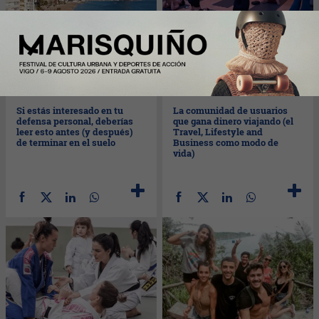
Mar
29/06/2021
Lun
28/06/2021
Si estás interesado en tu
La comunidad de usuarios
defensa personal, deberías
que gana dinero viajando (el
leer esto antes (y después)
Travel, Lifestyle and
de terminar en el suelo
Business como modo de
vida)