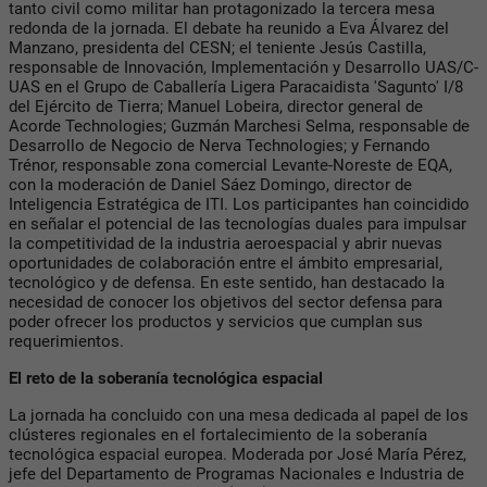
tanto civil como militar han protagonizado la tercera mesa
redonda de la jornada. El debate ha reunido a Eva Álvarez del
Manzano, presidenta del CESN; el teniente Jesús Castilla,
responsable de Innovación, Implementación y Desarrollo UAS/C-
UAS en el Grupo de Caballería Ligera Paracaidista 'Sagunto' I/8
del Ejército de Tierra; Manuel Lobeira, director general de
Acorde Technologies; Guzmán Marchesi Selma, responsable de
Desarrollo de Negocio de Nerva Technologies; y Fernando
Trénor, responsable zona comercial Levante-Noreste de EQA,
con la moderación de Daniel Sáez Domingo, director de
Inteligencia Estratégica de ITI. Los participantes han coincidido
en señalar el potencial de las tecnologías duales para impulsar
la competitividad de la industria aeroespacial y abrir nuevas
oportunidades de colaboración entre el ámbito empresarial,
tecnológico y de defensa. En este sentido, han destacado la
necesidad de conocer los objetivos del sector defensa para
poder ofrecer los productos y servicios que cumplan sus
requerimientos.
El reto de la soberanía tecnológica espacial
La jornada ha concluido con una mesa dedicada al papel de los
clústeres regionales en el fortalecimiento de la soberanía
tecnológica espacial europea. Moderada por José María Pérez,
jefe del Departamento de Programas Nacionales e Industria de