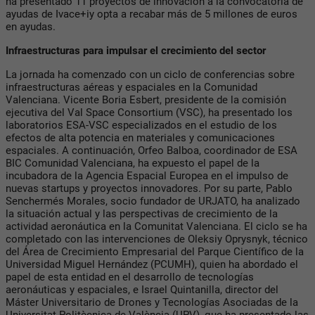
ha presentado 11 proyectos de innovación a la convocatoria de
ayudas de Ivace+iy opta a recabar más de 5 millones de euros
en ayudas.
Infraestructuras para impulsar el crecimiento del sector
La jornada ha comenzado con un ciclo de conferencias sobre
infraestructuras aéreas y espaciales en la Comunidad
Valenciana. Vicente Boria Esbert, presidente de la comisión
ejecutiva del Val Space Consortium (VSC), ha presentado los
laboratorios ESA-VSC especializados en el estudio de los
efectos de alta potencia en materiales
y comunicaciones
espaciales. A continuación, Orfeo Balboa, coordinador de ESA
BIC Comunidad Valenciana, ha expuesto el papel de la
incubadora de la Agencia Espacial Europea en el impulso de
nuevas startups y proyectos innovadores. Por su parte, Pablo
Senchermés Morales, socio fundador de URJATO, ha analizado
la situación actual y las perspectivas de crecimiento de la
actividad aeronáutica en la Comunitat Valenciana. El ciclo se ha
completado con las intervenciones de Oleksiy Oprysnyk, técnico
del Área de Crecimiento Empresarial del Parque Científico de la
Universidad Miguel Hernández (PCUMH), quien ha abordado el
papel de esta entidad en el desarrollo de tecnologías
aeronáuticas y espaciales, e Israel Quintanilla, director del
Máster Universitario de Drones y Tecnologías Asociadas de la
Universitat Politècnica de València (UPV), que ha presentado las