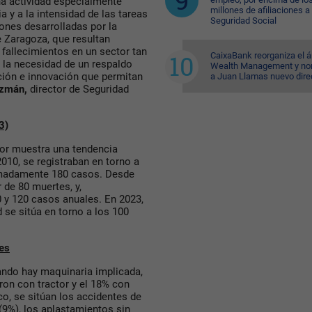
na actividad especialmente
millones de afiliaciones a 
 y a la intensidad de las tareas
Seguridad Social
iones desarrolladas por la
e Zaragoza, que resultan
fallecimientos en un sector tan
CaixaBank reorganiza el á
e la necesidad de un respaldo
Wealth Management y n
ción e innovación que permitan
a Juan Llamas nuevo dire
uzmán,
director de Seguridad
3)
tor muestra una tendencia
010, se registraban en torno a
imadamente 180 casos. Desde
 de 80 muertes, y,
0 y 120 casos anuales. En 2023,
d se sitúa en torno a los 100
tes
uando hay maquinaria implicada,
eron con tractor y el 18% con
o, se sitúan los accidentes de
 (9%), los aplastamientos sin