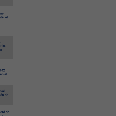
gue
te: el
u
4
nio,
su
.142
en el
ival
ión de
cord de
s 4