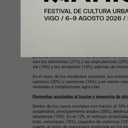
Estos siniestros se concentran en primavera y ve
media mensual, y descienden en otoño e invierno
con más casos durante el periodo analizado (159)
mayores registros se dan lunes y martes, frente a
menor siniestralidad. La mayoría ocurre entre las 
las 12:00-14:00 y 16:00-18:00, y mínimos entre las 
Las parcelas y los caminos registran el mayor nú
En cuanto al lugar del accidente en siniestros mo
parcelas concentran el 39% de los casos. En este 
son los desniveles (21%) y las imprudencias (20%)
vía (14%) y los atropellos (14%), además de manio
En el resto de los incidentes mortales, los sinies
caminos (20%) y carreteras (16%), y en menor med
viviendas e instalaciones agrícolas.
Elementos asociados al tractor y presencia de ot
Dentro de los casos mortales con tractor, el 16% 
suspendido, principalmente arados (38%), desbroz
delanteras (14%). En el 13%, el vehículo arrastra
todo, remolques (76%), seguidos de cisternas (1
cuanto al resto de maquinaria implicada en los si