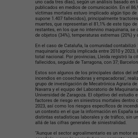
uno cada tres días), según un análisis basado en l
publicados en medios de comunicación. En el 86,9
víctimas mortales estuvo implicado algún tipo de 
supone 1.407 fallecidos), principalmente tractore
muertes, que representan el 81,1% de este tipo de
restantes, en los que no intervino maquinaria, se
de objetos (34%), temperaturas extremas (20%) y 
En el caso de Cataluña, la comunidad contabilizó
maquinaria agrícola implicada entre 2010 y 2023, l
total nacional. Por provincias, Lleida registró la 
fallecidos, seguida de Tarragona, con 37; Barcelon
Estos son algunos de los principales datos del inf
incendios en cosechadoras y empacadoras’, real
grupo de investigación de Mecatrónica Agraria de 
Navarra y el equipo del Laboratorio de Maquinaria 
Universidad de Zaragoza. El objetivo del estudio e
factores de riesgo en siniestros mortales dentro d
2023, así como los riesgos específicos de incendi
un contexto en el que la información en España s
distintas estadísticas laborales y de tráfico, sin
allá de las cifras generales de siniestralidad.
“Aunque el sector agroalimentario es un motor es