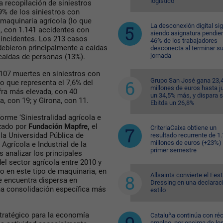
logístico
a recopilación de siniestros
% de los siniestros con
maquinaria agrícola (lo que
La desconexión digital si
s, con 1.141 accidentes con
siendo asignatura pendien
 incidentes. Los 213 casos
46% de los trabajadores
 debieron principalmente a caídas
desconecta al terminar s
jornada
caídas de personas (13%).
 107 muertes en siniestros con
Grupo San José gana 23,
o que representa el 7,6% del
millones de euros hasta ju
cifra más elevada, con 40
un 34,5% más, y dispara 
a, con 19; y Girona, con 11.
Ebitda un 26,8%
orme ‘Siniestralidad agrícola e
izado por
Fundación Mapfre,
el
CriteriaCaixa obtiene un
la Universidad Pública de
resultado recurrente de 1
millones de euros (+23%) 
Agrícola e Industrial de la
primer semestre
s analizar los principales
el sector agrícola entre 2010 y
o en este tipo de maquinaria, en
Allsaints convierte el Fest
e encuentra dispersa en
Dressing en una declarac
 una consolidación específica más
estilo
tratégico para la economía
Cataluña continúa con ré
empleo, por encima de lo