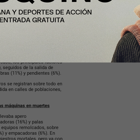
rano, con un 30% más que la
 en torno al 20%. Mayo es el mes
. Durante la semana, los
l domingo que es el día con
6:00 y las 20:00, con picos entre
0:00 y las 6:00.
mero de accidentes
rtales con maquinaria, las
caso, los principales factores
, seguidos de la salida de
bras (11%) y pendientes (6%).
tros se registran sobre todo en
ida en calles de poblaciones,
ras máquinas en muertes
llevaba apero
adoras (16%) y palas
ba equipos remolcados, sobre
0%) y empacadoras (6%). En
niestros mortales, pero ya con