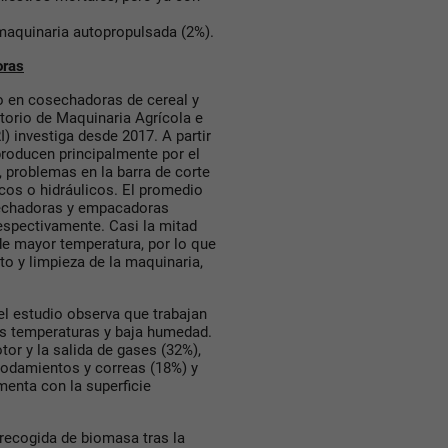
 maquinaria autopropulsada (2%).
oras
io en cosechadoras de cereal y
torio de Maquinaria Agrícola e
) investiga desde 2017. A partir
producen principalmente por el
 problemas en la barra de corte
icos o hidráulicos. El promedio
sechadoras y empacadoras
respectivamente. Casi la mitad
de mayor temperatura, por lo que
to y limpieza de la maquinaria,
el estudio observa que trabajan
as temperaturas y baja humedad.
tor y la salida de gases (32%),
 rodamientos y correas (18%) y
menta con la superficie
 recogida de biomasa tras la