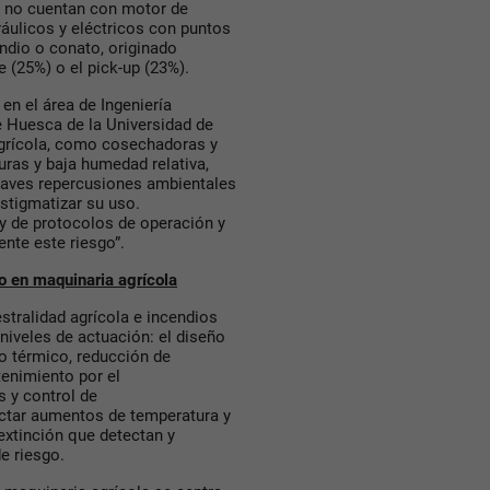
e no cuentan con motor de
áulicos y eléctricos con puntos
endio o conato, originado
 (25%) o el pick-up (23%).
 en el área de Ingeniería
e Huesca de la Universidad de
agrícola, como cosechadoras y
ras y baja humedad relativa,
graves repercusiones ambientales
stigmatizar su uso.
y de protocolos de operación y
nte este riesgo”.
o en maquinaria agrícola
estralidad agrícola e incendios
iveles de actuación: el diseño
to térmico, reducción de
tenimiento por el
s y control de
ectar aumentos de temperatura y
extinción que detectan y
e riesgo.