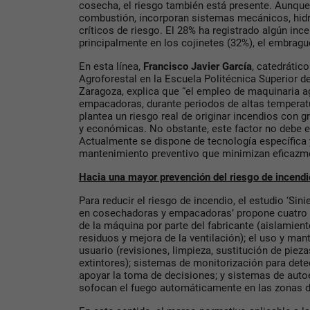
cosecha, el riesgo también está presente. Aunqu
combustión, incorporan sistemas mecánicos, hidr
críticos de riesgo. El 28% ha registrado algún inc
principalmente en los cojinetes (32%), el embrague
En esta línea,
Francisco Javier García
, catedrático
Agroforestal en la Escuela Politécnica Superior d
Zaragoza, explica que “el empleo de maquinaria 
empacadoras, durante periodos de altas temperatu
plantea un riesgo real de originar incendios con 
y económicas. No obstante, este factor no debe e
Actualmente se dispone de tecnología específica 
mantenimiento preventivo que minimizan eficazme
Hacia una mayor prevención del riesgo de incendi
Para reducir el riesgo de incendio, el estudio ‘Sini
en cosechadoras y empacadoras’ propone cuatro n
de la máquina por parte del fabricante (aislamien
residuos y mejora de la ventilación); el uso y man
usuario (revisiones, limpieza, sustitución de pieza
extintores); sistemas de monitorización para det
apoyar la toma de decisiones; y sistemas de auto
sofocan el fuego automáticamente en las zonas d