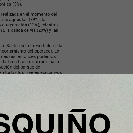
viles (5%).
d realizada en el momento del
res agrícolas (39%), la
 o reparación (13%), mientras
, la salida de vía (20%) y las
a. Suelen ser el resultado de la
omportamiento del operador. Lo
as causas, entonces podemos
lidad en el sector agrario pasa
vación del parque de
en todos los niveles educativos
dad agrícola”, explica
Carmen
a Universidad Pública de Navarra.
s agrícolas implicadas fueron
ayor concentración en mayores
mbién se registraron 27
ños y 6 entre 16 y 18.
 mayor incidencia de día