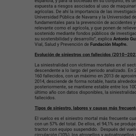
española, y para la sociedad en su conjunto, es u
expuesta a riesgos asociados al uso de maquinaria
agrícolas. De ahí la importancia de las investigac
Universidad Pública de Navarra y la Universidad d
fundamentales para la prevención de accidentes y 
relevante como el agrícola, y que ponen de reliev
sostenido mediante fondos públicos de investiga
su sostenibilidad y desarrollo”, explica
Antonio G
Vial, Salud y Prevención de
Fundación Mapfre.
Evolución de siniestros con fallecidos (2010–202
La siniestralidad con víctimas mortales en el sec
descendente a lo largo del periodo analizado. En 2
160 fallecidos, con un máximo en 2013 de aprox
2014, desciende de forma notable, hasta alrededor
posteriormente, se mantiene estable entre los 10
último año con datos disponibles, la siniestralida
fallecidos.
Tipos de siniestro, labores y causas más frecuen
El vuelco es el siniestro mortal más frecuente c
con un 57% del total. De ellos, el 94,1% se produj
tractor con equipo suspendido. Después del vuelc
circulación (10%), los atropellos y autoatropellos