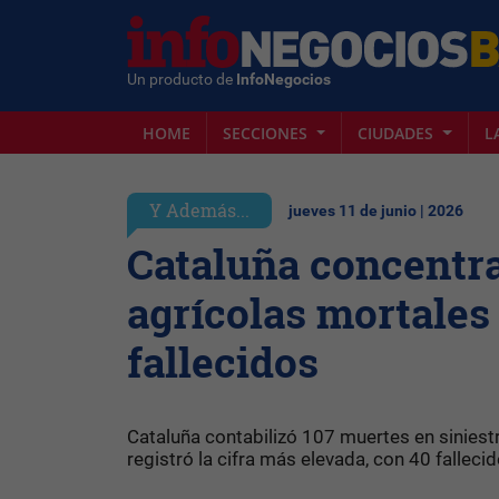
Un producto de
InfoNegocios
HOME
SECCIONES
CIUDADES
L
Y Además...
jueves 11 de junio | 2026
Cataluña concentra
agrícolas mortales
fallecidos
Cataluña contabilizó 107 muertes en siniest
registró la cifra más elevada, con 40 falleci