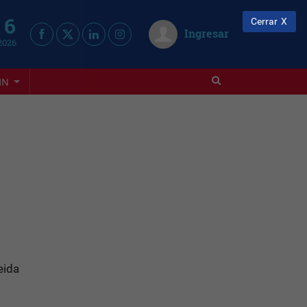
 6
Cerrar
Ingresar
2026
IN
eida