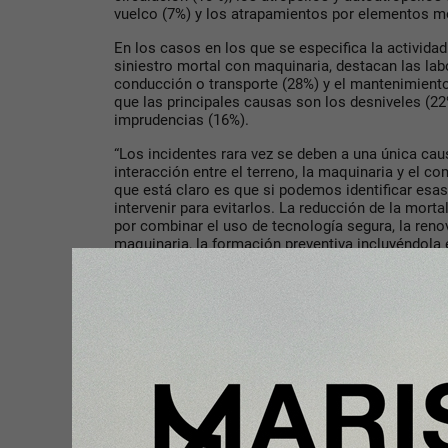
vuelco (7%) y los atrapamientos por elementos mó
En los casos en los que se especifica la activida
siniestro mortal con maquinaria, destacan las labo
conducción o transporte (28%) y el mantenimiento
que las principales causas son los desniveles (22%)
imprudencias (16%).
“Los incidentes rara vez se deben a una única caus
interacción entre el terreno, la maquinaria y el c
que está claro es que si podemos identificar es
intervenir para evitarlos. La reducción de la morta
por combinar el uso de tecnología segura, la reno
maquinaria, la formación preventiva incluyéndola 
y un mayor compromiso institucional con la seguri
Jarén
, catedrática de Ingeniería Agroforestal en l
Género y edad de los fallecidos
El 94% de las víctimas en incidentes con máquina
hombres. La edad media fue de 59,8 años, con m
de 65, especialmente entre 66-70 y 76-80 años. Ta
menores fallecidos, 21 de ellos con menos de 16 a
Primavera y verano concentran los siniestros, con