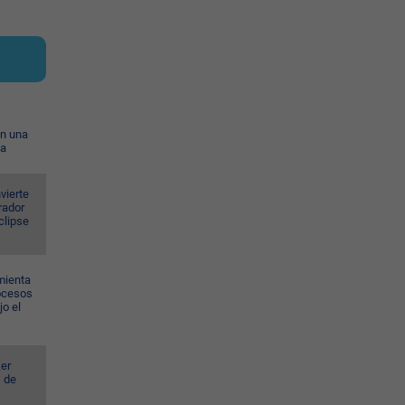
on una
ia
vierte
rador
eclipse
mienta
rocesos
jo el
er
s de