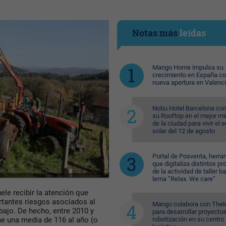
Notas más
leídas
Mango Home impulsa su
crecimiento en España c
nueva apertura en Valenc
Nobu Hotel Barcelona con
su Rooftop en el mejor mi
de la ciudad para vivir el 
solar del 12 de agosto
Portal de Posventa, herra
que digitaliza distintos p
de la actividad de taller ba
lema “Relax. We care”
ele recibir la atención que
rtantes riesgos asociados al
Mango colabora con Thek
bajo. De hecho, entre 2010 y
para desarrollar proyecto
one una media de 116 al año (o
robotización en su centro