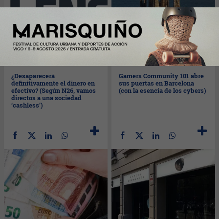
Mié
12/05/2021
Mar
11/05/2021
¿Desaparecerá
Gamers Community 101 abre
definitivamente el dinero en
sus puertas en Barcelona
efectivo? (Según N26, vamos
(con la esencia de los cybers)
directos a una sociedad
‘cashless’)