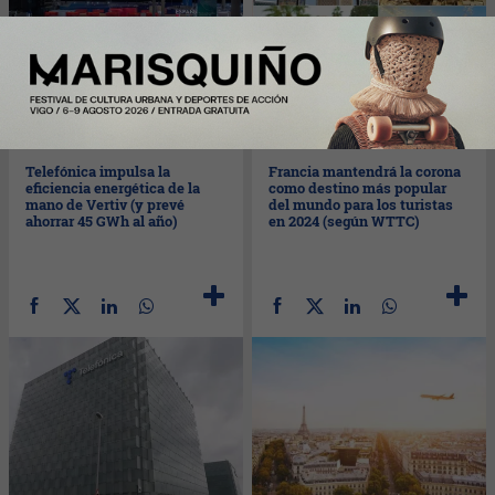
Lun
05/02/2024
Lun
05/02/2024
Telefónica impulsa la
Francia mantendrá la corona
eficiencia energética de la
como destino más popular
mano de Vertiv (y prevé
del mundo para los turistas
ahorrar 45 GWh al año)
en 2024 (según WTTC)