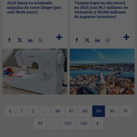
ALDI lanza su aclamada
Turquía logra un año récord
máquina de coser Singer (por
en 2023 (con 56,7 millones de
solo 99,99 euros)
visitantes y 50.069 millones
de ingresos turísticos)
1
2
...
86
87
88
89
90
91
92
...
165
166