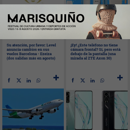
Mar
17/08/2021
Mié
11/08/2021
Su atención, por favor: Level
¡Ey! ¿Este teléfono no tiene
anuncia cambios en sus
cámara frontal? Sí, pero está
vuelos Barcelona - Ezeiza
debajo de la pantalla (una
(dos salidas más en agosto)
mirada al ZTE Axon 30)