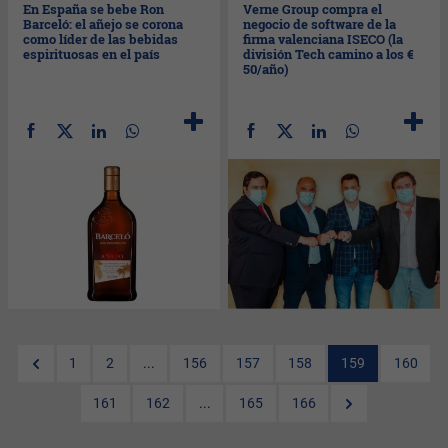
En España se bebe Ron
Verne Group compra el
Barceló: el añejo se corona
negocio de software de la
como líder de las bebidas
firma valenciana ISECO (la
espirituosas en el país
división Tech camino a los €
50/año)
1
2
...
156
157
158
159
160
161
162
...
165
166