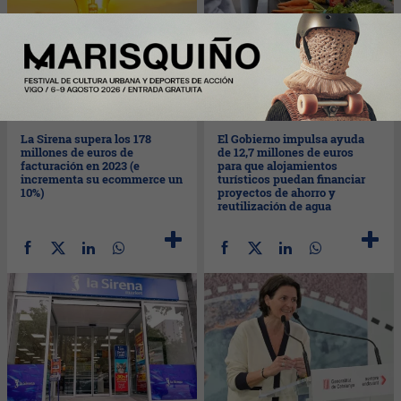
Mar
19/03/2024
Lun
18/03/2024
La Sirena supera los 178
El Gobierno impulsa ayuda
millones de euros de
de 12,7 millones de euros
facturación en 2023 (e
para que alojamientos
incrementa su ecommerce un
turísticos puedan financiar
10%)
proyectos de ahorro y
reutilización de agua