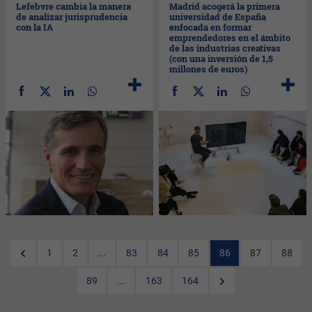
Lefebvre cambia la manera
Madrid acogerá la primera
de analizar jurisprudencia
universidad de España
con la IA
enfocada en formar
emprendedores en el ámbito
de las industrias creativas
(con una inversión de 1,5
millones de euros)
1
2
...
83
84
85
86
87
88
89
...
163
164