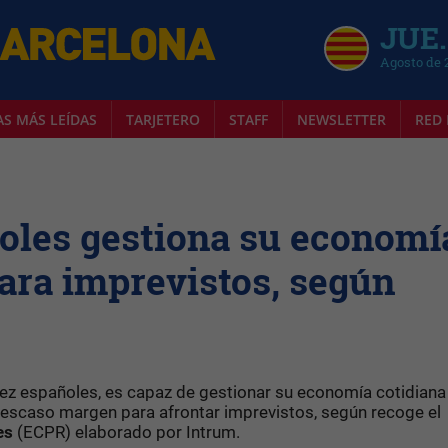
JUE.
Agosto de 
AS MÁS LEÍDAS
TARJETERO
STAFF
NEWSLETTER
RED 
ñoles gestiona su economí
ara imprevistos, según
ez españoles, es capaz de gestionar su economía cotidiana
 escaso margen para afrontar imprevistos, según recoge el
es
(ECPR) elaborado por Intrum.