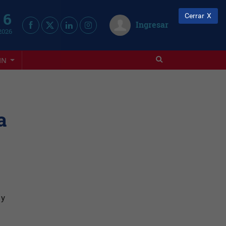
 6
Cerrar
Ingresar
2026
IN
a
 y