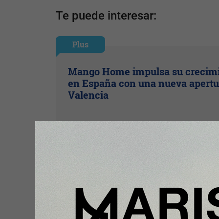
Te puede interesar:
Plus
Mango Home impulsa su crecim
en España con una nueva apertu
Valencia