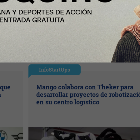
InfoStartUps
 que
Mango colabora con Theker para
a
desarrollar proyectos de robotizaci
en su centro logístico