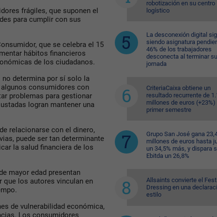
robotización en su centro
dores frágiles, que suponen el
logístico
des para cumplir con sus
La desconexión digital si
siendo asignatura pendien
onsumidor, que se celebra el 15
46% de los trabajadores
mentar hábitos financieros
desconecta al terminar s
conómicas de los ciudadanos.
jornada
 no determina por sí solo la
s, algunos consumidores con
CriteriaCaixa obtiene un
resultado recurrente de 1
tar problemas para gestionar
millones de euros (+23%) 
justadas logran mantener una
primer semestre
de relacionarse con el dinero,
Grupo San José gana 23,
vias, puede ser tan determinante
millones de euros hasta ju
car la salud financiera de los
un 34,5% más, y dispara 
Ebitda un 26,8%
 de mayor edad presentan
Allsaints convierte el Fest
or que los autores vinculan en
Dressing en una declarac
iempo.
estilo
es de vulnerabilidad económica,
encias. Los consumidores