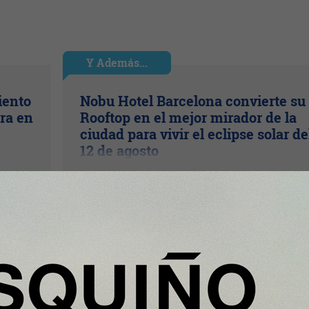
Y Además...
iento
Nobu Hotel Barcelona convierte su
ra en
Rooftop en el mejor mirador de la
ciudad para vivir el eclipse solar de
12 de agosto