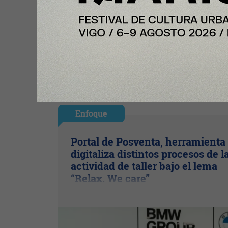
Enfoque
Portal de Posventa, herramienta
digitaliza distintos procesos de l
actividad de taller bajo el lema
“Relax. We care”