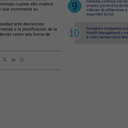
Cataluña continúa con ré
 incluso cuando ello implica
empleo, por encima de lo
lo que incrementa su
millones de afiliaciones a 
Seguridad Social
nsiedad ante decisiones
CaixaBank reorganiza el á
ienda o la planificación de la
Wealth Management y n
a además como una forma de
a Juan Llamas nuevo dire