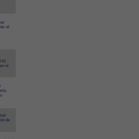
gue
te: el
u
.142
en el
4
nio,
su
ival
ión de