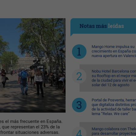
Notas más
leídas
Mango Home impulsa su
crecimiento en España c
nueva apertura en Valenc
Nobu Hotel Barcelona con
su Rooftop en el mejor mi
de la ciudad para vivir el 
solar del 12 de agosto
Portal de Posventa, herra
que digitaliza distintos p
de la actividad de taller ba
lema “Relax. We care”
 es el más frecuente en España.
, que representan el 23% de la
Mango colabora con Thek
frontar situaciones adversas.
para desarrollar proyecto