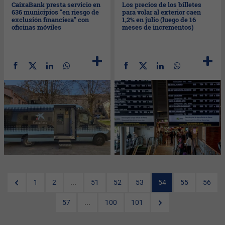
CaixaBank presta servicio en
Los precios de los billetes
636 municipios "en riesgo de
para volar al exterior caen
exclusión financiera" con
1,2% en julio (luego de 16
oficinas móviles
meses de incrementos)
1
2
...
51
52
53
54
55
56
57
...
100
101