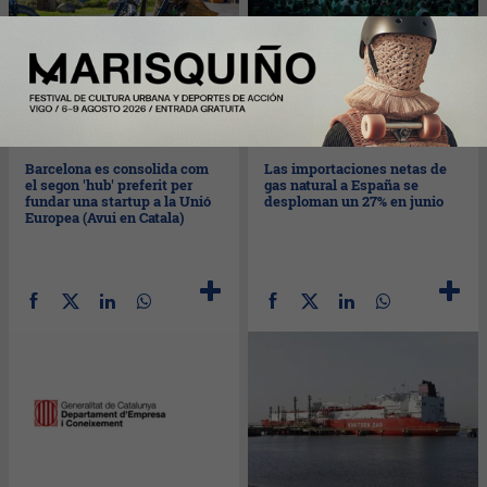
Mié
23/08/2023
Mar
22/08/2023
Barcelona es consolida com
Las importaciones netas de
el segon 'hub' preferit per
gas natural a España se
fundar una startup a la Unió
desploman un 27% en junio
Europea (Avui en Catala)