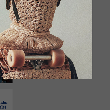
s
arse)
líder
els)