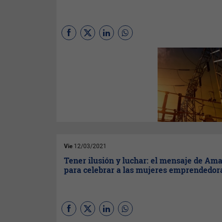
(
Por Alejandro Carrilero
) En el
ámbito doméstico -sin
embargo- creció un 1,9%,
según se desprende en los
datos de los balances
energéticos de Cataluña
correspondientes en 2018 y
2019 y el balance eléctrico
correspondiente al año 2020
publicados por el Instituto
Catalán de Energía (ICAEN).
Vie
12/03/2021
Tener ilusión y luchar: el mensaje de Am
para celebrar a las mujeres emprendedor