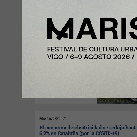
cámara o smartphone.
Jue
18/03/2021
¿Te imaginas ir en un taxi Tesla? Así es e
modelo de transporte que triunfa en Barc
(
Por Irene Forment
) Aparte del
metro y los autobuses, el taxi
es un medio de transporte que
es usado cada día por miles
de personas en la ciudad de
Barcelona. Este sector ha
querido poner un pie en el
futuro, apostando por una de
las marcas de vehículos
eléctricos de referencia:
Tesla
.
Mar
16/03/2021
El consumo de electricidad se redujo hast
6,2% en Cataluña (por la COVID-19)