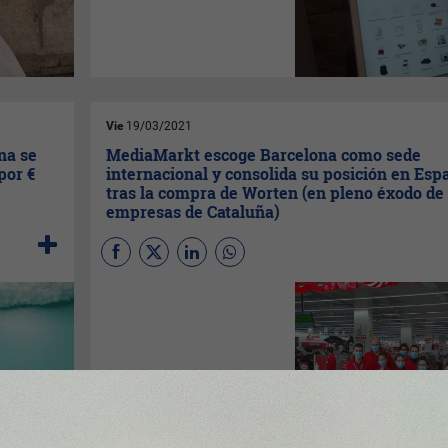
Espacio de Planificación en la
Diagonal de Barcelona donde
podrás ir a diseñar tu cocina,
tu dormitorio o tu salón.
Descubre qué puedes ver en
él.
Vie
19/03/2021
na se
MediaMarkt escoge Barcelona como sede
por €
internacional y consolida su posición en Esp
tras la compra de Worten (en pleno éxodo de
empresas de Cataluña)
(
Por Juan Pedro de Frutos
)
Con la llegada de
Ferran
Reverter
en 2019 a Alemania,
MediaMarkt
ha experimentado
muchos cambios y un
crecimiento internacional que
le han consolidado como el
referente minorista del sector,
especialmente en España.
Decisiones a las que se suma