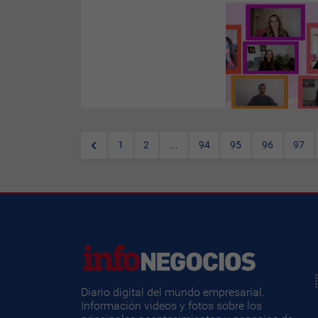
(
Por Irene Forment
) El gigante
del comercio digital, ha
querido dedicar un espacio y
un evento a las Mujeres
Emprendedoras en motivo del
Día Internacional de la Mujer
2021 y, desde
InfoNegocios
,
hemos estado ahí para
explicároslo.
1
2
...
94
95
96
97
Diario digital del mundo empresarial.
Información videos y fotos sobre los