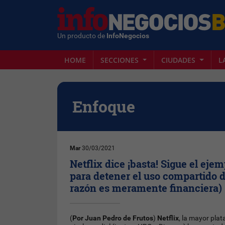
Un producto de
InfoNegocios
HOME
SECCIONES
CIUDADES
L
Enfoque
Mar
30/03/2021
Netflix dice ¡basta! Sigue el ejem
para detener el uso compartido d
razón es meramente financiera)
(
Por Juan Pedro de Frutos
)
Netflix
, la mayor pla