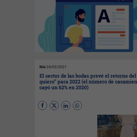
Mié
24/03/2021
El sector de las bodas prevé el retorno del
quiero” para 2022 (el número de casamie
cayó un 62% en 2020)
(
Por Alejandro Carrilero
Algaba
) El sector de los
vestidos de novia en España
supone una facturación global