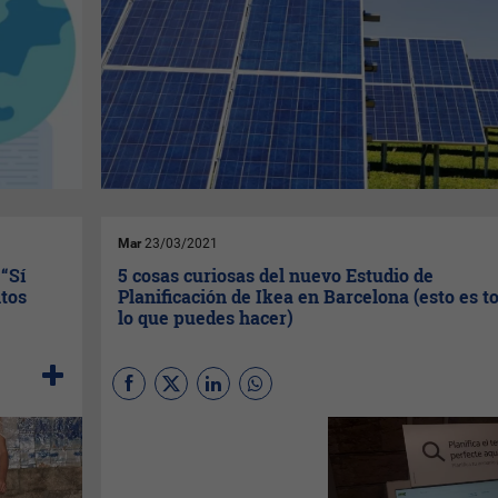
Mar
23/03/2021
 “Sí
5 cosas curiosas del nuevo Estudio de
ntos
Planificación de Ikea en Barcelona (esto es t
lo que puedes hacer)
(
Por Irene Forment
) La
empresa de muebles suecos
Ikea ha querido ir más allá con
sus conceptos y ha creado un