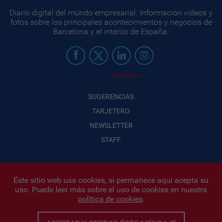
Diario digital del mundo empresarial. Información videos y
fotos sobre los principales acontecimientos y negocios de
Barcelona y el interior de España.
SUGERENCIAS
TARJETERO
NEWSLETTER
STAFF
Éste sitio web usa cookies, si permanece aquí acepta su
uso. Puede leer más sobre el uso de cookies en nuestra
Infonegocios 2026
| INFONEGOCIOS S.A. · CUIT: 30710438486 |
política de cookies
.
Políticas de Privacidad
|
Protección de datos personales
|
Editor:
Iñigo Biain