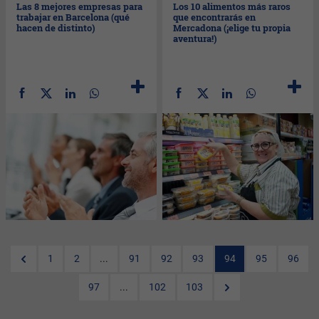
Las 8 mejores empresas para
Los 10 alimentos más raros
trabajar en Barcelona (qué
que encontrarás en
hacen de distinto)
Mercadona (¡elige tu propia
aventura!)
1
2
...
91
92
93
94
95
96
97
...
102
103