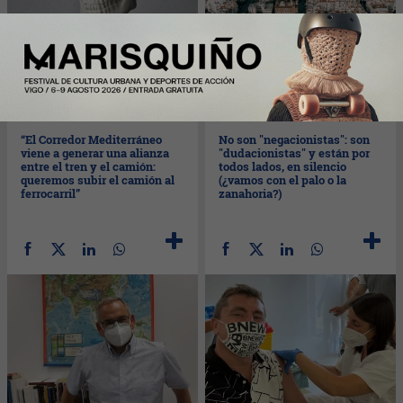
Jue
29/07/2021
Mié
28/07/2021
“El Corredor Mediterráneo
No son "negacionistas": son
viene a generar una alianza
"dudacionistas" y están por
entre el tren y el camión:
todos lados, en silencio
queremos subir el camión al
(¿vamos con el palo o la
ferrocarril”
zanahoria?)