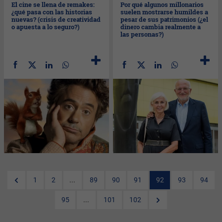
El cine se llena de remakes:
Por qué algunos millonarios
¿qué pasa con las historias
suelen mostrarse humildes a
nuevas? (crisis de creatividad
pesar de sus patrimonios (¿el
o apuesta a lo seguro?)
dinero cambia realmente a
las personas?)
1
2
...
89
90
91
92
93
94
95
...
101
102