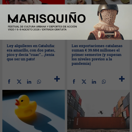
Mié
08/09/2021
Mar
07/09/2021
Ley alquileres en Cataluña:
Las exportaciones catalanas
era amarillo, con dos patas,
suman € 39.684 millones el
pico y decía “cuac”... ¡tenía
primer semestre (y superan
que ser un pato!
los niveles previos a la
pandemia)