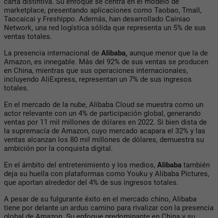
carta distintiva. Su enfoque se centra en el modelo de
marketplace, presentando aplicaciones como Taobao, Tmall,
Taocaicai y Freshippo. Además, han desarrollado Cainiao
Network, una red logística sólida que representa un 5% de sus
ventas totales.
La presencia internacional de
Alibaba,
aunque menor que la de
Amazon, es innegable. Más del 92% de sus ventas se producen
en China, mientras que sus operaciones internacionales,
incluyendo AliExpress, representan un 7% de sus ingresos
totales.
En el mercado de la nube, Alibaba Cloud se muestra como un
actor relevante con un 4% de participación global, generando
ventas por 11 mil millones de dólares en 2022. Si bien dista de
la supremacía de Amazon, cuyo mercado acapara el 32% y las
ventas alcanzan los 80 mil millones de dólares, demuestra su
ambición por la conquista digital.
En el ámbito del entretenimiento y los medios,
Alibaba
también
deja su huella con plataformas como Youku y Alibaba Pictures,
que aportan alrededor del 4% de sus ingresos totales.
A pesar de su fulgurante éxito en el mercado chino, Alibaba
tiene por delante un arduo camino para rivalizar con la presencia
global de Amazon. Su enfoque predominante en China y su