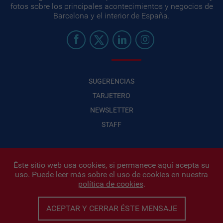
fotos sobre los principales acontecimientos y negocios de
Barcelona y el interior de España.
SUGERENCIAS
TARJETERO
NEWSLETTER
STAFF
Éste sitio web usa cookies, si permanece aquí acepta su
uso. Puede leer más sobre el uso de cookies en nuestra
Infonegocios 2026
| INFONEGOCIOS S.A. · CUIT: 30710438486 |
política de cookies
.
Políticas de Privacidad
|
Protección de datos personales
|
Editor:
Iñigo Biain
ACEPTAR Y CERRAR ÉSTE MENSAJE
Este sitio esta protegido por Google reCAPTCHA y con
Políticas de
privacidad de Google
y
Terminos del servicio
aplicados.