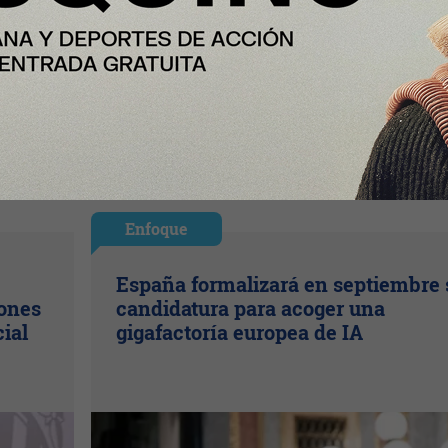
Enfoque
España formalizará en septiembre 
lones
candidatura para acoger una
cial
gigafactoría europea de IA