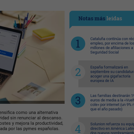
Notas más
leídas
Cataluña continúa con ré
empleo, por encima de lo
millones de afiliaciones a 
Seguridad Social
España formalizará en
septiembre su candidatur
acoger una gigafactoría
europea de IA
Las familias destinarán 1
euros de media a la «Vuelt
cole» por internet (un 9%
que el año pasado)
tensifica como una alternativa
idad sin renunciar al descanso.
ostes y mejora la productividad,
Solunion refuerza su equi
tada por las pymes españolas.
directivo en América Lati
dos nuevos nombramient