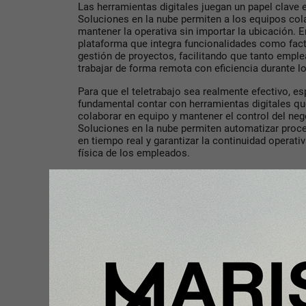
Las herramientas digitales juegan un papel clave 
Soluciones en la nube permiten a los equipos cola
mantener la operativa sin importar la ubicación. E
plataforma que integra funcionalidades como fact
gestión de proyectos, facilitando que tanto em
trabajar de forma remota con eficiencia durante l
Para que el teletrabajo sea realmente efectivo, e
fundamental contar con herramientas digitales qu
colaborar en equipo y mantener el control del neg
Soluciones en la nube permiten automatizar proce
en tiempo real y garantizar la continuidad operati
física de los empleados.
Holded, con más de 100.000 usuarios en Europa,
accesible, escalable y pensada para el futuro del t
Compartir con tus amigos de
Tu opinión enriquece este artículo: