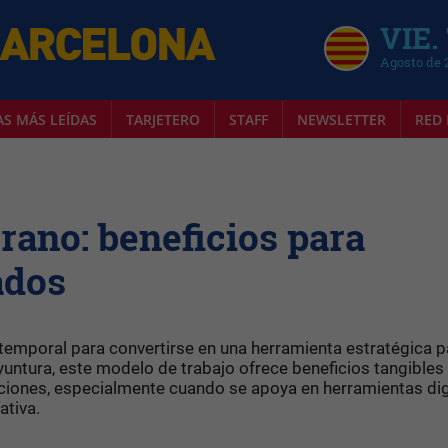
VIE.
Agosto de 
AS MÁS LEÍDAS
TARJETERO
STAFF
NEWSLETTER
RED 
erano: beneficios para
ados
 temporal para convertirse en una herramienta estratégica p
yuntura, este modelo de trabajo ofrece beneficios tangibles
iones, especialmente cuando se apoya en herramientas dig
ativa.