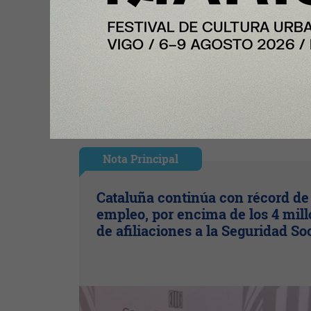
Ingresar con Google
Te puede interesar:
Nota Principal
Cataluña continúa con récord de
empleo, por encima de los 4 mil
de afiliaciones a la Seguridad So