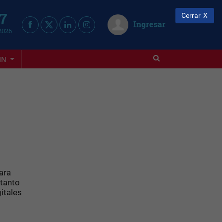
 7
Cerrar
Ingresar
2026
IN
ara
 tanto
itales