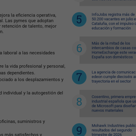
InfoJobs registra más de
jora la eficiencia operativa,
50.200 vacantes en julio 
ial. Las pymes que adoptan
Cataluña, con el impulso 
retención de talento, mejor
educación y formación
n.
Más de la mitad de los
intercambios de casas c
HomeExchange este vera
da laboral a las necesidades
España son domésticos
tre la vida profesional y personal,
La agencia de comunicac
nas dependientes.
edeon cumple dieciséis a
sociado a los desplazamientos y
trayectoria en el sector
individual y la autogestión del
Cosentino, primera empr
industrial española que u
de Microsoft para diseñar
nuevos materiales
ficinas, suministros y
Mohawk Industries public
resultados del segundo
os más satisfechos y
trimestre de 2026