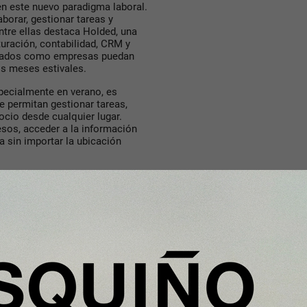
en este nuevo paradigma laboral.
borar, gestionar tareas y
ntre ellas destaca Holded, una
uración, contabilidad, CRM y
pleados como empresas puedan
os meses estivales.
specialmente en verano, es
e permitan gestionar tareas,
ocio desde cualquier lugar.
sos, acceder a la información
va sin importar la ubicación
 se consolida como una solución
rabajo.