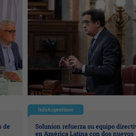
InfoArgentinos
s de
Solunion refuerza su equipo directi
en América Latina con dos nuevos