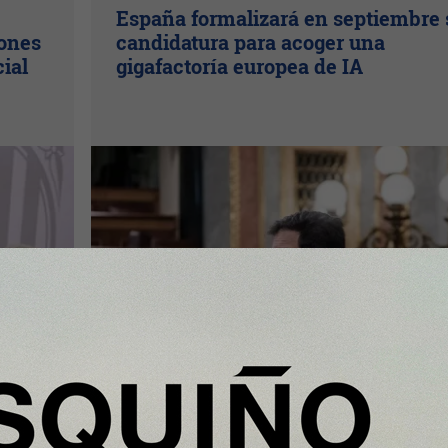
España formalizará en septiembre 
lones
candidatura para acoger una
cial
gigafactoría europea de IA