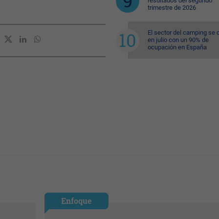
resultados del segundo
trimestre de 2026
El sector del camping se 
en julio con un 90% de
ocupación en España
Enfoque