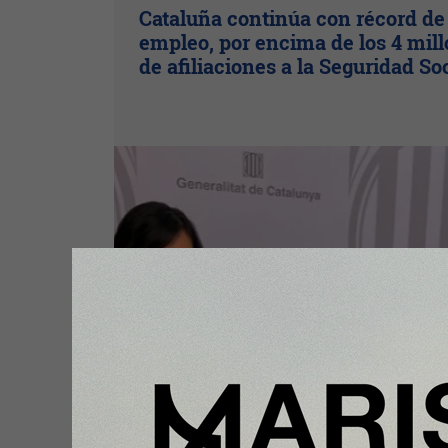
Cataluña continúa con récord de
empleo, por encima de los 4 mil
de afiliaciones a la Seguridad So