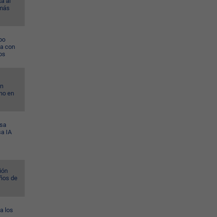
a al
 más
po
na con
os
on
no en
esa
sa IA
ión
ños de
a los