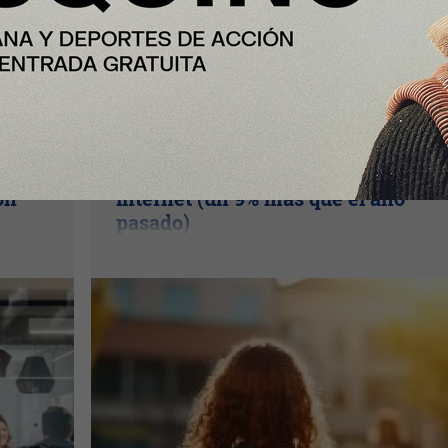
Nota Principal
Las familias destinarán 198 euros 
n el
media a la «Vuelta al cole» por
ón
internet (un 9% más que el año
pasado)