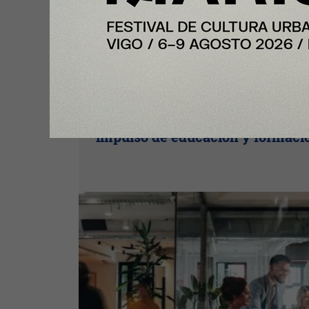
Plus
InfoJobs registra más de 50.200
vacantes en julio en Cataluña, co
impulso de educación y formaci