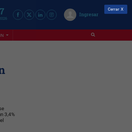
 7
Cerrar
Ingresar
2026
IN
n
se
un 3,4%
el