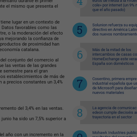
imentario durante el primer
euros de media a la «Vuelt
cole» por internet (un 9%
te el mismo que presenta el
que el año pasado)
tiene lugar en un contexto de
Solunion refuerza su equi
. Datos favorables como las
directivo en América Lati
tre, o la moderación del efecto
dos nuevos nombramient
aya mejorando la confianza de
 productos de proximidad han
a economía catalana.
Más de la mitad de los
intercambios de casas c
HomeExchange este vera
 del conjunto del comercio al
España son domésticos
e las ventas de las grandes
de semestre para el gran
 los establecimientos de más de
Cosentino, primera empr
n a precios constantes un 3,4%
industrial española que u
de Microsoft para diseñar
nuevos materiales
La agencia de comunicac
remento del 3,4% en las ventas.
edeon cumple dieciséis a
trayectoria en el sector
 junio ha sido un 7,5% superior a
Mohawk Industries public
del año con un incremento en la