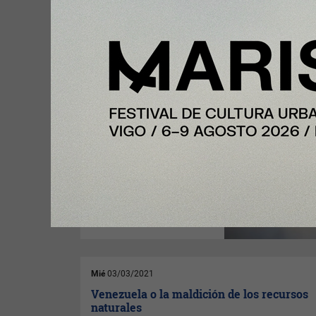
Mar
09/03/2021
¿Hay futuro para la banca tradicional?
(Por
Elisabet Ruiz Dotras
,
UOC
- Universitat Oberta de
Catalunya
)
Hablar de futuro
siempre es incierto, pero
resulta interesante pensar en
los posibles escenarios que
deparan a un servicio tan
antiguo y conservador como la
banca.
Mié
03/03/2021
Venezuela o la maldición de los recursos
naturales