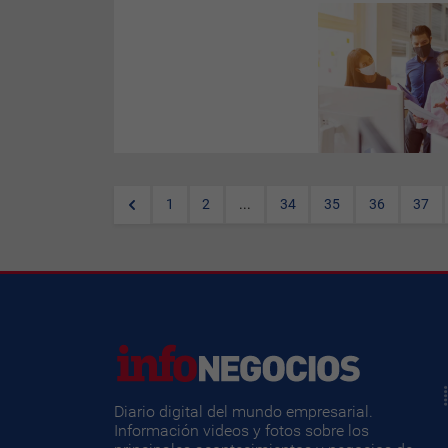
2020 ha marcado un punto de
inflexión en todos los ámbitos
de la sociedad: sanitario,
económico, político y social.
Como individuos, nos ha
forzado a reinventarnos a una
velocidad de vértigo, tanto en
la esfera personal como en la
profesional. En el entorno
profesional, las empresas han
sido agentes protagonistas
del cambio y se han visto
1
2
...
34
35
36
37
obligadas a adoptar medidas
drásticas a la vez que
cuidaban de sus empleados y
sus negocios.
Diario digital del mundo empresarial.
Información videos y fotos sobre los