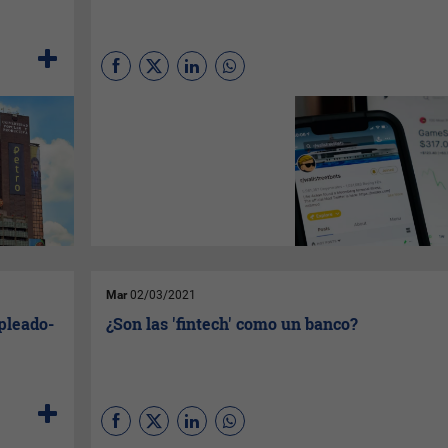
desafíos del SARS-CoV-2
siente las bases para que
España se sitúe entre los
países que más fondos
destinan a la investigación.
Veamos qué es
Reddit
antes
de evaluar si es posible que
cualquiera pueda apostar
contra el mercado y que,
valiéndose de unos
conocimientos financieros y
tecnológicos al alcance de
todos, pueda negociar en él
con el propósito de ganar
dinero.
Mar
02/03/2021
pleado-
¿Son las 'fintech' como un banco?