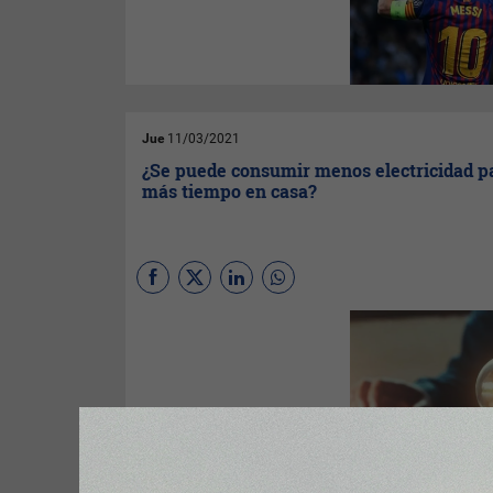
Barcelona. El entonces
presidente del club azulgrana,
Josep María Bartomeu, tuvo la
difícil tarea de negociar con el
jugador y explicar a los
aficionados por qué la estrella
del equipo quería marcharse.
Jue
11/03/2021
¿Se puede consumir menos electricidad 
más tiempo en casa?
(Por
Javier Martínez Moronta
,
UNIR - Universidad
Internacional de La Rioja
)
A
priori, la respuesta a esta
cuestión sería no. Suena
lógico que, si se pasa más
tiempo en casa, el consumo
aumente, las facturas se
disparen, y el llegar a fin de
mes se haga más complicado.