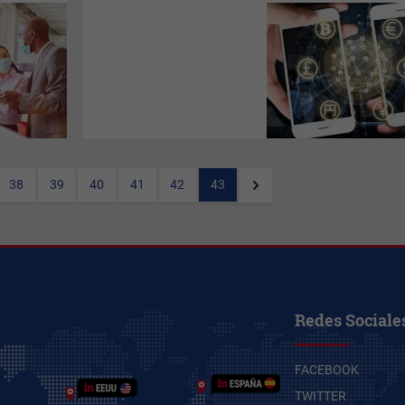
El término
fintech
(
financial
technology
) hace referencia a
las nuevas tecnologías
basadas en software y
algoritmos especializados,
cuyo objetivo es mejorar y
automatizar la prestación y el
uso de los servicios
financieros.
38
39
40
41
42
43
Redes Sociale
FACEBOOK
TWITTER