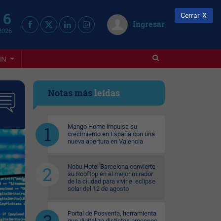
 6
Cerrar
Ingresar
2026
IN
Notas más
leídas
Mango Home impulsa su
crecimiento en España con una
nueva apertura en Valencia
Nobu Hotel Barcelona convierte
su Rooftop en el mejor mirador
de la ciudad para vivir el eclipse
solar del 12 de agosto
Portal de Posventa, herramienta
que digitaliza distintos procesos