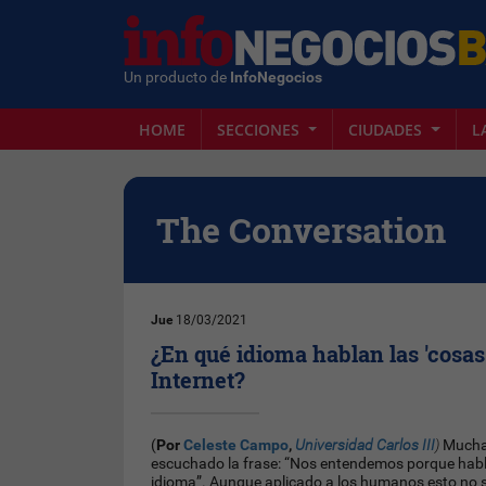
Un producto de
InfoNegocios
HOME
SECCIONES
CIUDADES
L
The Conversation
Jue
18/03/2021
¿En qué idioma hablan las 'cosas
Internet?
(
Por
Celeste Campo
,
Universidad Carlos III
)
Mucha
escuchado la frase: “Nos entendemos porque ha
idioma”. Aunque aplicado a los humanos esto no si