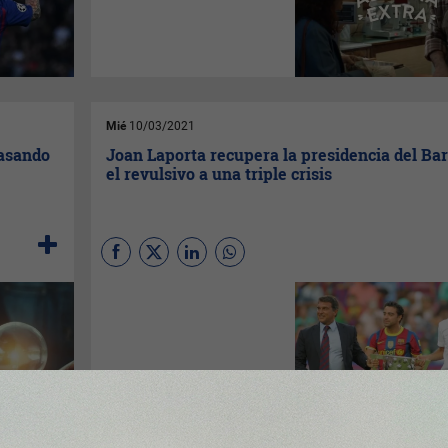
COVID-19 las empresas
anunciantes están
examinando atentamente las
tendencias de marketing que
han surgido como
consecuencia de la pandemia.
Mié
10/03/2021
pasando
Joan Laporta recupera la presidencia del Bar
el revulsivo a una triple crisis
(Por
Xavier Ginesta
,
Universitat
de Vic – Universitat Central de
Catalunya
)
Joan Laporta
será
el nuevo presidente del
FC
Barcelona
. Repetirá como
máximo mandatario de la
entidad después del período
2003-2010, momento nuclear
para explicar la conversión del
club en una
multinacional del