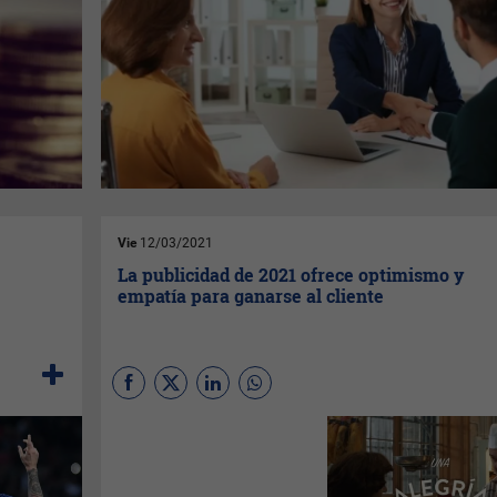
Vie
12/03/2021
l
La publicidad de 2021 ofrece optimismo y
empatía para ganarse al cliente
(Por
Marta Medina Núñez
,
Universidad CEU San Pablo
)
Con la llegada del 2021 y el
plan de vacunación contra la