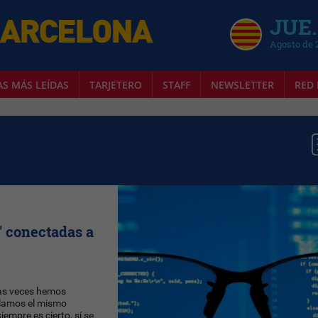
JUE.
Agosto de 
AS MÁS LEÍDAS
TARJETERO
STAFF
NEWSLETTER
RED 
' conectadas a
s veces hemos
blamos el mismo
empre es cierto, sí se