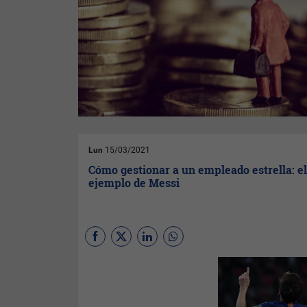
Lun
15/03/2021
Cómo gestionar a un empleado estrella: e
ejemplo de Messi
(Por
Margarita Mayo
,
IE
University
)
El 26 de agosto Leo
Messi anunció por
burofax
que quería abandonar el FC