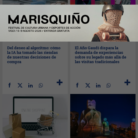
Jue
07/05/2026
Mié
06/05/2026
Del deseo al algoritmo: cómo
El Año Gaudí dispara la
la IA ha tomado las riendas
demanda de experiencias
de nuestras decisiones de
sobre su legado más allá de
compra
las visitas tradicionales