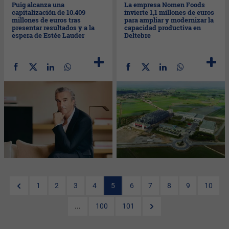
Puig alcanza una
La empresa Nomen Foods
capitalización de 10.409
invierte 1,1 millones de euros
millones de euros tras
para ampliar y modernizar la
presentar resultados y a la
capacidad productiva en
espera de Estée Lauder
Deltebre
1
2
3
4
5
6
7
8
9
10
...
100
101