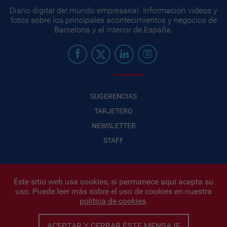
Diario digital del mundo empresarial. Información videos y
fotos sobre los principales acontecimientos y negocios de
Barcelona y el interior de España.
SUGERENCIAS
TARJETERO
NEWSLETTER
STAFF
Éste sitio web usa cookies, si permanece aquí acepta su
uso. Puede leer más sobre el uso de cookies en nuestra
Infonegocios 2026
| INFONEGOCIOS S.A. · CUIT: 30710438486 |
política de cookies
.
Políticas de Privacidad
|
Protección de datos personales
|
Editor:
Iñigo Biain
ACEPTAR Y CERRAR ÉSTE MENSAJE
Este sitio esta protegido por Google reCAPTCHA y con
Políticas de