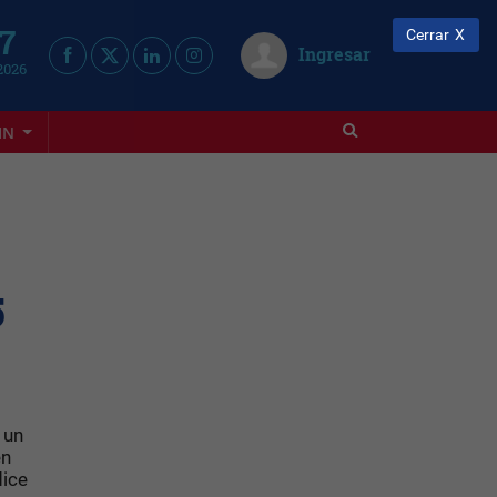
 7
Cerrar
Ingresar
2026
IN
5
 un
en
dice