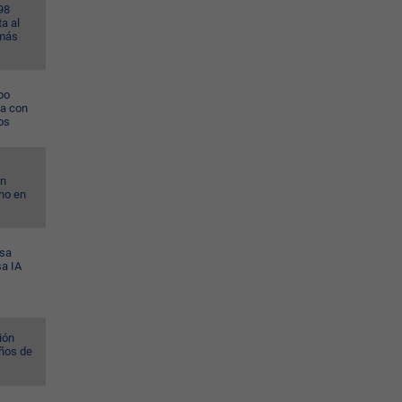
98
a al
 más
po
na con
os
on
no en
esa
sa IA
ión
ños de