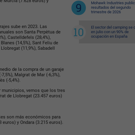
e Murcia (7.628 euros) y
Mohawk Industries public
resultados del segundo
trimestre de 2026
arajes sube en 2023. Las
El sector del camping se 
anuales son Santa Perpètua de
en julio con un 90% de
ocupación en España
%), Castelldefels (28,4%),
Blanes (14,5%), Sant Feliu de
 Llobregat (11,9%), Sabadell
 medio de la compra de un garaje
(-7,5%), Malgrat de Mar (-6,3%),
ès (-5,4%).
r municipios, vemos que los tres
rat de Llobregat (23.457 euros)
rajes son más económicos para
8 euros) y Ondara (3.215 euros).