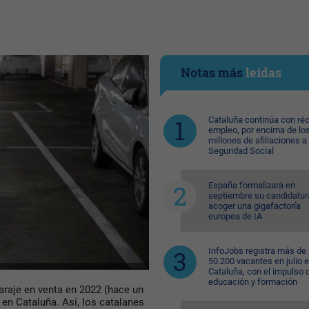
Notas más
leídas
Cataluña continúa con ré
empleo, por encima de lo
millones de afiliaciones a 
Seguridad Social
España formalizará en
septiembre su candidatur
acoger una gigafactoría
europea de IA
InfoJobs registra más de
50.200 vacantes en julio 
Cataluña, con el impulso 
educación y formación
raje en venta en 2022 (hace un
 en Cataluña. Así, los catalanes