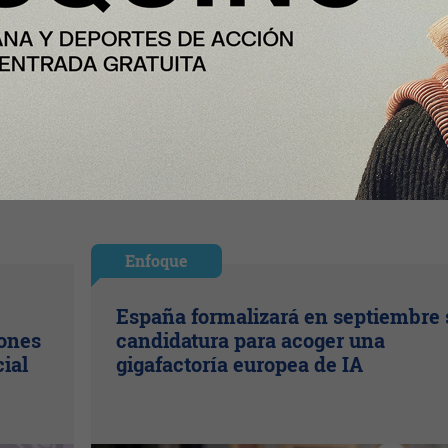
Enfoque
España formalizará en septiembre 
lones
candidatura para acoger una
cial
gigafactoría europea de IA