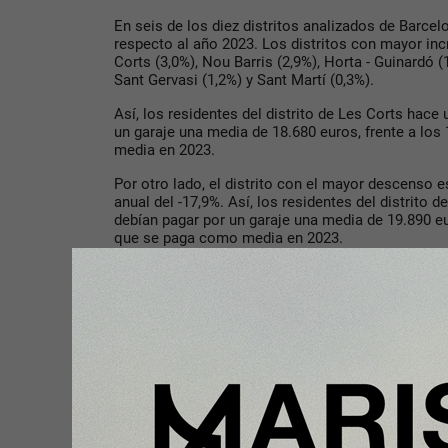
En seis de los diez distritos analizados de Barcel
respecto al año 2023. Los distritos con mayor in
Corts (3,0%), Nou Barris (2,9%), Horta - Guinardó (1
Sant Gervasi (1,2%) y Sant Martí (0,3%).
Así, los residentes del distrito de Les Corts hace
un garaje una media de 18.680 euros, frente a lo
media en 2023.
Por otro lado, el distrito con el mayor descenso 
anual del -17,9%. Así, los residentes del distrito 
debían pagar por un garaje una media de 19.890 eu
que se paga como media en 2023.
En cuanto a los precios, los garajes en venta más
distrito de Sarrià - Sant Gervasi con un precio de
Sant Andreu la media de los garajes en venta era 
Compartir con tus amigos de