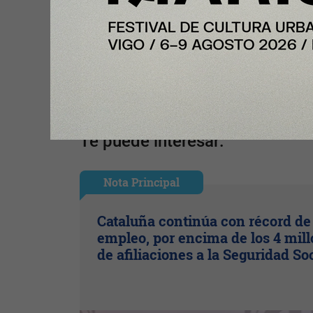
Tu opinión enriquece este artículo:
Ingresar con Google
Te puede interesar:
Nota Principal
Cataluña continúa con récord de
empleo, por encima de los 4 mil
de afiliaciones a la Seguridad So