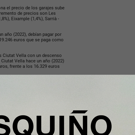
ona el precio de los garajes sube
cremento de precios son Les
,8%), Eixample (1,4%), Sarrià -
 un año (2022), debían pagar por
s 19.246 euros que se paga como
es Ciutat Vella con un descenso
de Ciutat Vella hace un año (2022)
ros, frente a los 16.329 euros
 caros se encuentran en el
 20.216 euros, mientras que en
de 15.882 euros en 2023.