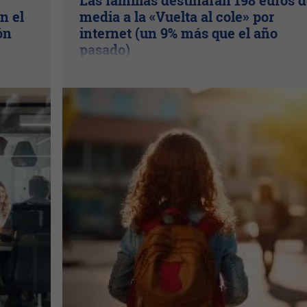
Las familias destinarán 198 euros 
n el
media a la «Vuelta al cole» por
ón
internet (un 9% más que el año
pasado)