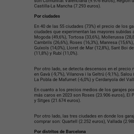
son Comunitat Valenciana (9.976 euros), Región d
Castilla-La Mancha (7.293 euros).
Por ciudades
En 40 de las 55 ciudades (73%) el precio de los g
ciudades que experimentan las mayores subidas 
Mogoda (49,6%), Tortosa (33,6%), Mollerussa (28,8
Cambrils (26,6%), Roses (16,3%), Manresa (15,6%), 
Guíxols (14,0%), Lloret de Mar (12,8%), Sant Boi de
(11,8%) y Rubí (11,0%).
Por otro lado, se detecta descensos en el precio
en Gavà (-9,7%), Vilanova i la Geltrú (-9,1%), Salou 
La Pobla de Mafumet (-6,0%) y Cerdanyola del Vall
En cuanto a los precios medios de los garajes po
más caros en 2023 son Roses (23.906 euros), El P
y Sitges (21.674 euros).
Por otro lado, las tres ciudades en donde los ga
comprar son: Quartell (2.252 euros), Vallada (2.98
Por distritos de Barcelona