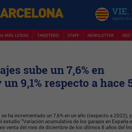
VIE.
Agosto de 
AS MÁS LEÍDAS
TARJETERO
STAFF
NEWSLETTER
RED 
rajes sube un 7,6% en
 un 9,1% respecto a hace 
a se ha incrementado un 7,6% en un año (respecto a 2022), y
l estudio “Variación acumulativa de los garajes en España 
 en venta del mes de diciembre de los últimos 8 años del Ín