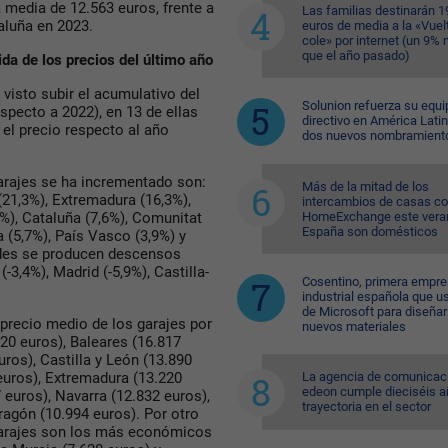
 media de 12.563 euros, frente a
Las familias destinarán 1
aluña en 2023.
euros de media a la «Vuelt
cole» por internet (un 9%
que el año pasado)
da de los precios del último año
isto subir el acumulativo del
Solunion refuerza su equi
especto a 2022), en 13 de ellas
directivo en América Lati
el precio respecto al año
dos nuevos nombramient
arajes se ha incrementado son:
Más de la mitad de los
 (21,3%), Extremadura (16,3%),
intercambios de casas c
HomeExchange este vera
1%), Cataluña (7,6%), Comunitat
España son domésticos
a (5,7%), País Vasco (3,9%) y
ades se producen descensos
-3,4%), Madrid (-5,9%), Castilla-
Cosentino, primera empr
industrial española que u
de Microsoft para diseñar
 precio medio de los garajes por
nuevos materiales
20 euros), Baleares (16.817
uros), Castilla y León (13.890
La agencia de comunicac
 euros), Extremadura (13.220
edeon cumple dieciséis a
 euros), Navarra (12.832 euros),
trayectoria en el sector
ragón (10.994 euros). Por otro
garajes son los más económicos