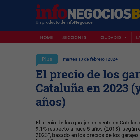
Un producto de
InfoNegocios
HOME
SECCIONES
CIUDADES
L
Plus
martes 13 de febrero | 2024
El precio de los ga
Cataluña en 2023 (y
años)
El precio de los garajes en venta en Cataluñ
9,1% respecto a hace 5 años (2018), según e
2023”, basado en los precios de los garajes