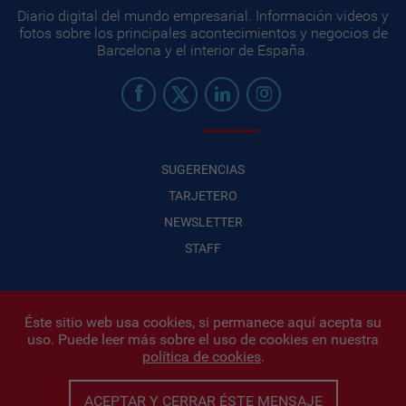
Diario digital del mundo empresarial. Información videos y
fotos sobre los principales acontecimientos y negocios de
Barcelona y el interior de España.
SUGERENCIAS
TARJETERO
NEWSLETTER
STAFF
Éste sitio web usa cookies, si permanece aquí acepta su
uso. Puede leer más sobre el uso de cookies en nuestra
Infonegocios 2026
| INFONEGOCIOS S.A. · CUIT: 30710438486 |
política de cookies
.
Políticas de Privacidad
|
Protección de datos personales
|
Editor:
Iñigo Biain
ACEPTAR Y CERRAR ÉSTE MENSAJE
Este sitio esta protegido por Google reCAPTCHA y con
Políticas de