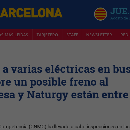
JUE.
Agosto de 
AS MÁS LEÍDAS
TARJETERO
STAFF
NEWSLETTER
RED 
a varias eléctricas en bu
re un posible freno al
sa y Naturgy están entre
 Competencia (CNMC) ha llevado a cabo inspecciones en las