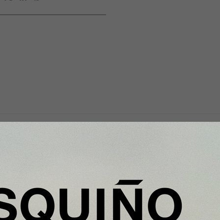
Y Además...
iento
Nobu Hotel Barcelona convierte su
ra en
Rooftop en el mejor mirador de la
ciudad para vivir el eclipse solar de