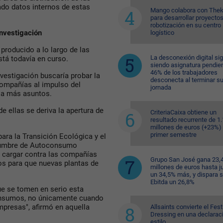
ado datos internos de estas
Mango colabora con Thek
para desarrollar proyecto
robotización en su centro
investigación
logístico
 producido a lo largo de las
La desconexión digital si
tá todavía en curso.
siendo asignatura pendien
46% de los trabajadores
vestigación buscaría probar la
desconecta al terminar s
compañías al impulso del
jornada
 a más asuntos.
 ellas se deriva la apertura de
CriteriaCaixa obtiene un
resultado recurrente de 1
millones de euros (+23%) 
primer semestre
ara la Transición Ecológica y el
umbre de Autoconsumo
a cargar contra las compañías
Grupo San José gana 23,
os para que nuevas plantas de
millones de euros hasta ju
un 34,5% más, y dispara 
Ebitda un 26,8%
ue se tomen en serio esta
consumos, no únicamente cuando
presas", afirmó en aquella
Allsaints convierte el Fest
Dressing en una declarac
estilo