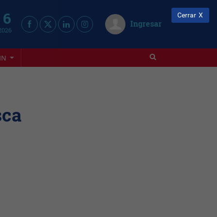
 6
Cerrar
Ingresar
2026
IN
sca