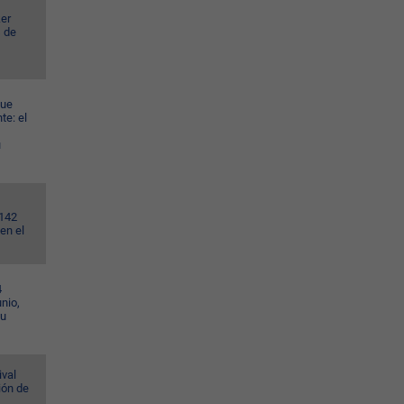
er
s de
gue
te: el
u
.142
en el
4
nio,
su
ival
ión de