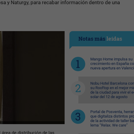
ndesa y Naturgy, para recabar información dentro de una
Notas más
leídas
Mango Home impulsa su
crecimiento en España c
nueva apertura en Valenc
Nobu Hotel Barcelona con
su Rooftop en el mejor mi
de la ciudad para vivir el 
solar del 12 de agosto
Portal de Posventa, herra
que digitaliza distintos p
de la actividad de taller ba
lema “Relax. We care”
 área de distribución de las