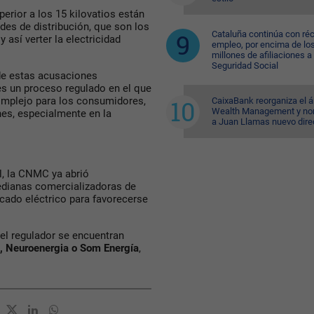
rior a los 15 kilovatios están
des de distribución, que son los
Cataluña continúa con ré
 así verter la electricidad
empleo, por encima de lo
millones de afiliaciones a 
Seguridad Social
 de estas acusaciones
s un proceso regulado en el que
complejo para los consumidores,
CaixaBank reorganiza el á
Wealth Management y n
nes, especialmente en la
a Juan Llamas nuevo dire
il, la CNMC ya abrió
edianas comercializadoras de
cado eléctrico para favorecerse
el regulador se encuentran
na, Neuroenergia o Som Energía
,