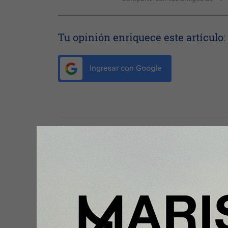
Tu opinión enriquece este artículo:
Ingresar con Google
Te puede interesar:
Plus
Mango Home impulsa su crecim
en España con una nueva apertu
Valencia