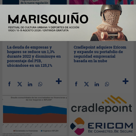
Jue
13/04/2023
Jue
13/04/2023
La deuda de empresas y
Cradlepoint adquiere Ericom
hogares se reduce un 1,3%
y expande su portafolio de
durante 2022 y disminuye en
seguridad empresarial
porcentaje del PIB,
basada en la nube
ubicándose en un 125,1%