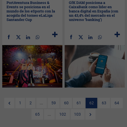
PortAventura Business &
GfK DAM posiciona a
Events se posiciona en el
CaixaBank como líder en
mundo de los eSports con la
banca digital en España (con
acogida del torneo eLaLiga
un 43,4% del mercado en el
Santander Cup
universo ‘banking’)
1
2
...
59
60
61
62
63
64
65
...
102
103