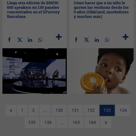
Llega otra edición de BNEW:
Cómo hacer que a un niño le
600 speakers en 130 paneles
gusten las verduras desde los
concentrados en el DFactory
0 años (Oli&Carol, mordedores
Barcelona
y muchos más)
1
2
...
130
131
132
133
134
135
136
...
163
164