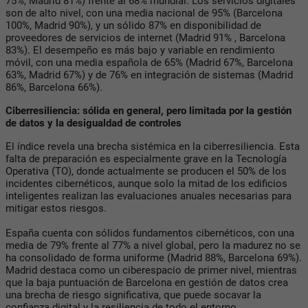
75%, Madrid 81%) frente al 68% mundial. Los servicios digitales
son de alto nivel, con una media nacional de 95% (Barcelona
100%, Madrid 90%), y un sólido 87% en disponibilidad de
proveedores de servicios de internet (Madrid 91% , Barcelona
83%). El desempeño es más bajo y variable en rendimiento
móvil, con una media española de 65% (Madrid 67%, Barcelona
63%, Madrid 67%) y de 76% en integración de sistemas (Madrid
86%, Barcelona 66%).
Ciberresiliencia: sólida en general, pero limitada por la gestión
de datos y la desigualdad de controles
El índice revela una brecha sistémica en la ciberresiliencia. Esta
falta de preparación es especialmente grave en la Tecnología
Operativa (TO), donde actualmente se producen el 50% de los
incidentes cibernéticos, aunque solo la mitad de los edificios
inteligentes realizan las evaluaciones anuales necesarias para
mitigar estos riesgos.
España cuenta con sólidos fundamentos cibernéticos, con una
media de 79% frente al 77% a nivel global, pero la madurez no se
ha consolidado de forma uniforme (Madrid 88%, Barcelona 69%).
Madrid destaca como un ciberespacio de primer nivel, mientras
que la baja puntuación de Barcelona en gestión de datos crea
una brecha de riesgo significativa, que puede socavar la
confianza digital y la resiliencia de todo el entorno.