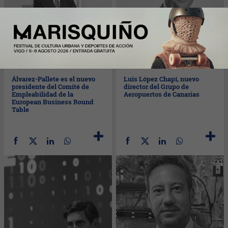
Mar
31/05/2022
Lun
30/05/2022
Álvarez-Pallete es el nuevo
Luis López Chapí, nuevo
presidente del Comité de
director del Grupo de
Empleabilidad de la
Aeropuertos de Canarias
European Business Round
Table