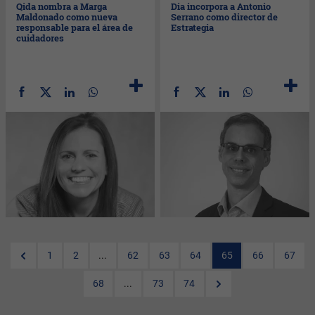
Qida nombra a Marga
Dia incorpora a Antonio
Maldonado como nueva
Serrano como director de
responsable para el área de
Estrategia
cuidadores
1
2
...
62
63
64
65
66
67
68
...
73
74