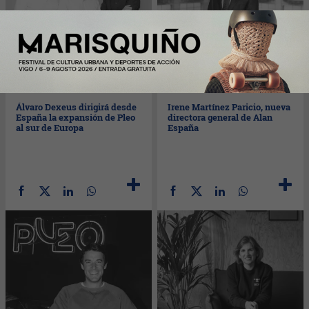
Mié
11/05/2022
Mar
10/05/2022
Álvaro Dexeus dirigirá desde
Irene Martínez Paricio, nueva
España la expansión de Pleo
directora general de Alan
al sur de Europa
España