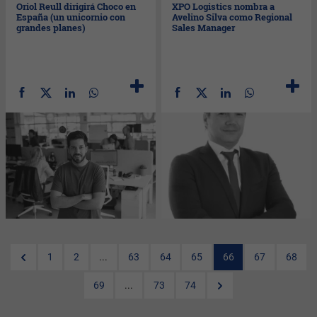
Oriol Reull dirigirá Choco en
XPO Logistics nombra a
España (un unicornio con
Avelino Silva como Regional
grandes planes)
Sales Manager
1
2
...
63
64
65
66
67
68
69
...
73
74