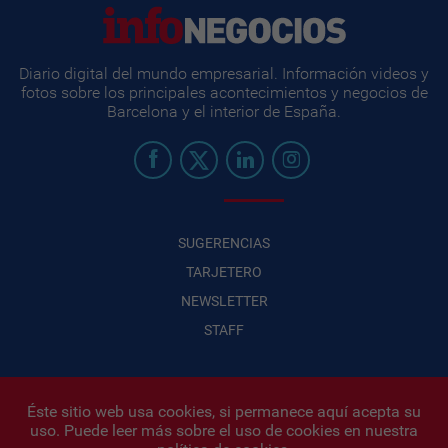
Diario digital del mundo empresarial. Información videos y
fotos sobre los principales acontecimientos y negocios de
Barcelona y el interior de España.
SUGERENCIAS
TARJETERO
NEWSLETTER
STAFF
Éste sitio web usa cookies, si permanece aquí acepta su
uso. Puede leer más sobre el uso de cookies en nuestra
Infonegocios 2026
| INFONEGOCIOS S.A. · CUIT: 30710438486 |