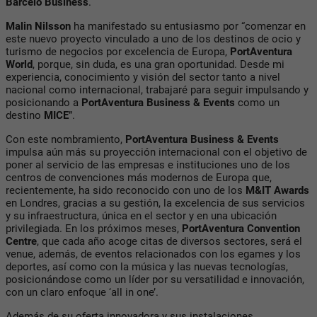
Barceló Business
.
Malin Nilsson
ha manifestado su entusiasmo por “comenzar en
este nuevo proyecto vinculado a uno de los destinos de ocio y
turismo de negocios por excelencia de Europa,
PortAventura
World
, porque, sin duda, es una gran oportunidad. Desde mi
experiencia, conocimiento y visión del sector tanto a nivel
nacional como internacional, trabajaré para seguir impulsando y
posicionando a
PortAventura Business & Events
como un
destino
MICE
”.
Con este nombramiento,
PortAventura Business & Events
impulsa aún más su proyección internacional con el objetivo de
poner al servicio de las empresas e instituciones uno de los
centros de convenciones más modernos de Europa que,
recientemente, ha sido reconocido con uno de los
M&IT Awards
en Londres, gracias a su gestión, la excelencia de sus servicios
y su infraestructura, única en el sector y en una ubicación
privilegiada. En los próximos meses,
PortAventura Convention
Centre
, que cada año acoge citas de diversos sectores, será el
venue, además, de eventos relacionados con los egames y los
deportes, así como con la música y las nuevas tecnologías,
posicionándose como un líder por su versatilidad e innovación,
con un claro enfoque ‘all in one’.
Además de su oferta innovadora y sus instalaciones,