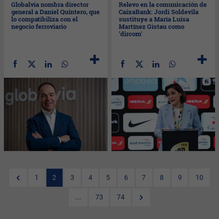
Globalvia nombra director
Relevo en la comunicación de
general a Daniel Quintero, que
CaixaBank: Jordi Soldevila
lo compatibiliza con el
sustituye a María Luisa
negocio ferroviario
Martínez Gistau como
'dircom'
1
2
3
4
5
6
7
8
9
10
...
73
74