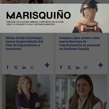
Lun
06/07/2026
Vie
03/07/2026
Mireia Arroyo (Gestamp),
Gemma López asume como
nueva vicepresidenta del
nueva directora de
Club de Exportadores e
transformación de personal
Inversores
en Prodware España