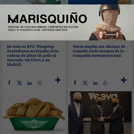
Lun
28/03/2022
Lun
28/03/2022
No todo es KFC: Wingstop
Veeva amplía sus oficinas de
desembarca en España (otra
Cornellà (sede europea de la
cadena de alitas de pollo al
compañía norteamericana)
mercado, vía Glovo y en
Madrid)