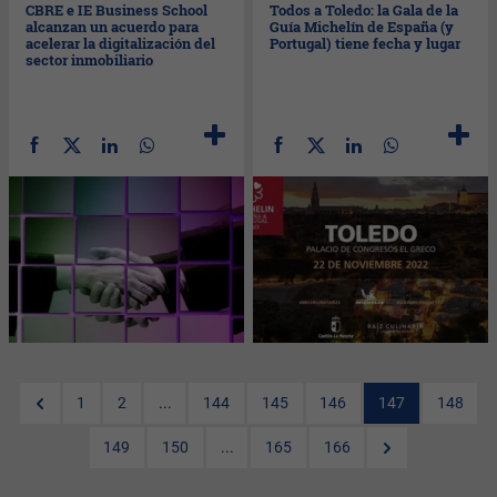
CBRE e IE Business School
Todos a Toledo: la Gala de la
alcanzan un acuerdo para
Guía Michelín de España (y
acelerar la digitalización del
Portugal) tiene fecha y lugar
sector inmobiliario
1
2
...
144
145
146
147
148
149
150
...
165
166