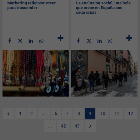
Marketing religioso: creer
La exclusión social, una bola
para trascender
que crece en España con
cada crisis
1
2
...
6
7
8
9
10
11
12
...
42
43