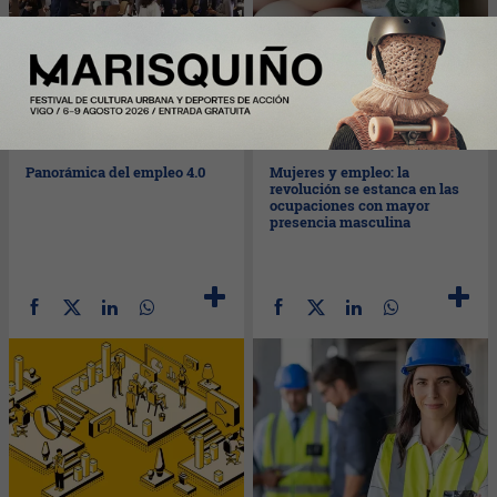
Jue
09/03/2023
Mié
08/03/2023
Panorámica del empleo 4.0
Mujeres y empleo: la
revolución se estanca en las
ocupaciones con mayor
presencia masculina