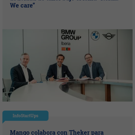
We care”
InfoStartUps
Mango colabora con Theker para