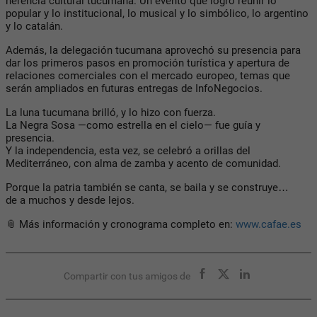
herencia cultural tucumana
. Un evento que logró reunir lo
popular y lo institucional, lo musical y lo simbólico, lo argentino
y lo catalán.
Además, la delegación tucumana aprovechó su presencia para
dar los primeros pasos en
promoción turística y apertura de
relaciones comerciales
con el mercado europeo, temas que
serán ampliados en futuras entregas de
InfoNegocios
.
La luna tucumana brilló, y lo hizo con fuerza.
La Negra Sosa —como estrella en el cielo— fue guía y
presencia.
Y la independencia, esta vez, se celebró
a orillas del
Mediterráneo, con alma de zamba y acento de comunidad
.
Porque la patria también se canta, se baila y se construye…
de a muchos y desde lejos.
📎 Más información y cronograma completo en:
www.cafae.es
Compartir con tus amigos de