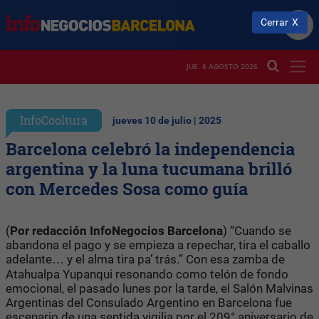
Cerrar
JUE. 6 AGOSTO 2026
InfoCooltura
jueves 10 de julio | 2025
Barcelona celebró la independencia
argentina y la luna tucumana brilló
con Mercedes Sosa como guía
(
Por redacción InfoNegocios Barcelona
) “Cuando se
abandona el pago y se empieza a repechar, tira el caballo
adelante… y el alma tira pa’ trás.” Con esa zamba de
Atahualpa Yupanqui resonando como telón de fondo
emocional, el pasado lunes por la tarde, el Salón Malvinas
Argentinas del Consulado Argentino en Barcelona fue
escenario de una sentida vigilia por el 209° aniversario de