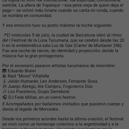
La vigilia no solo fue institucional: fue espiritual, comunitaria,
sentida.
La añera de Yupanqui —esa pena vieja de quien deja el
pago— se volvió más liviana cuando se canta en ronda, cuando
se nombra en comunidad.
Y esa emoción tuvo su punto máximo la noche siguiente.
📍
El miércoles 9 de julio, la ciudad de Barcelona vibró al ritmo
del I Festival de la Luna Tucumana
, que se celebró desde las 20
h en la emblemática sala
Luz de Gas
(Carrer de Muntaner 246).
Fue una noche de raíces, de identidad y proyección, donde la
música fue la gran protagonista.
Por el escenario pasaron artistas tucumanos de renombre:
🎹
Eduardo Braier
🎤
Raúl “Mono” Villafañe
🎸
Julián Humarán
,
Leo Andersen
,
Fernando Sosa
🎻
Juanjo Abregú
,
Ale Campos
,
Fogoneros Dúo
🎶
Los Puesteros
,
Grupo Derrebote
🎧
DJ Fede Millas
, en un cierre festivo
💃 Acompañados por
bailarines invitados
que pusieron cuerpo y
danza al legado de Mercedes.
Desde los primeros acordes hasta la última ovación, el festival
se vivió como un
homenaje colectivo a la argentinidad y a la