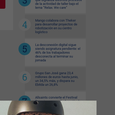
de la actividad de taller bajo el
lema “Relax. We care”
Mango colabora con Theker
para desarrollar proyectos de
robotización en su centro
logístico
La desconexión digital sigue
siendo asignatura pendiente: el
46% de los trabajadores
desconecta al terminar su
jornada
Grupo San José gana 23,4
millones de euros hasta junio,
un 34,5% más, y dispara su
Ebitda un 26,8%
Allsaints convierte el Festival
Dressing en una declaración de
estilo