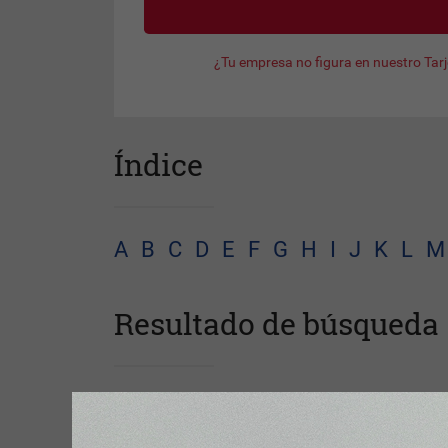
¿Tu empresa no figura en nuestro Tar
Índice
A
B
C
D
E
F
G
H
I
J
K
L
M
Resultado de búsqueda
No se enco