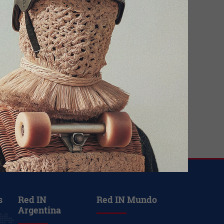
CriteriaCaixa obtiene un
resultado recurrente de 1.142
millones de euros (+23%) en el
primer semestre
Cataluña continúa con récord de
empleo, por encima de los 4
millones de afiliaciones a la
Seguridad Social
CaixaBank reorganiza el área de
Wealth Management y nombra
a Juan Llamas nuevo director
s
Red IN
Red IN Mundo
Argentina