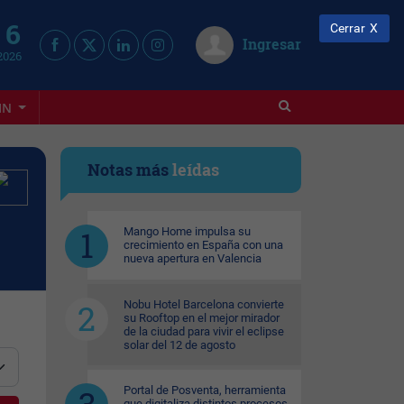
 6
Cerrar
Ingresar
2026
IN
Notas más
leídas
Mango Home impulsa su
crecimiento en España con una
nueva apertura en Valencia
Nobu Hotel Barcelona convierte
su Rooftop en el mejor mirador
de la ciudad para vivir el eclipse
solar del 12 de agosto
Portal de Posventa, herramienta
que digitaliza distintos procesos