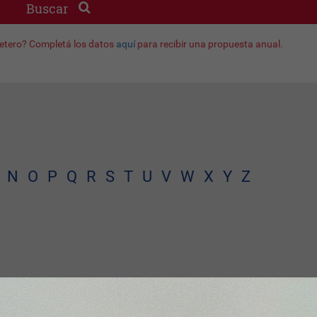
Buscar
jetero? Completá los datos
aquí
para recibir una propuesta anual.
N
O
P
Q
R
S
T
U
V
W
X
Y
Z
ntraron resultados para tu búsqueda.