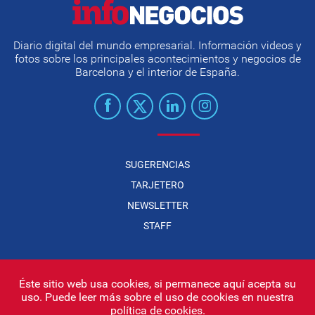
Diario digital del mundo empresarial. Información videos y
fotos sobre los principales acontecimientos y negocios de
Barcelona y el interior de España.
SUGERENCIAS
TARJETERO
NEWSLETTER
STAFF
Éste sitio web usa cookies, si permanece aquí acepta su
uso. Puede leer más sobre el uso de cookies en nuestra
Infonegocios 2026
| INFONEGOCIOS S.A. · CUIT: 30710438486 |
política de cookies
.
Políticas de Privacidad
|
Protección de datos personales
|
Editor: