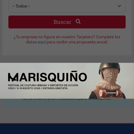
Buscar
¿Tu empresa no figura en nuestro Tarjetero? Completá los
datos
aquí
para recibir una propuesta anual.
Resultado de búsqueda
No se encontraron resultados para tu búsqueda.