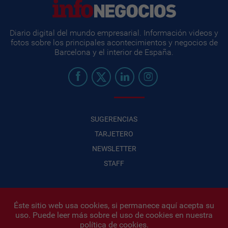
Diario digital del mundo empresarial. Información videos y
fotos sobre los principales acontecimientos y negocios de
Barcelona y el interior de España.
SUGERENCIAS
TARJETERO
NEWSLETTER
STAFF
Éste sitio web usa cookies, si permanece aquí acepta su
uso. Puede leer más sobre el uso de cookies en nuestra
Infonegocios 2026
| INFONEGOCIOS S.A. · CUIT: 30710438486 |
política de cookies
.
Políticas de Privacidad
|
Protección de datos personales
|
Editor: